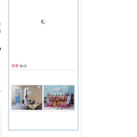
로
해
t
포토
뉴스