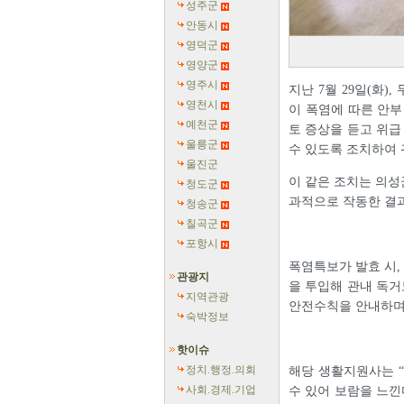
성주군
안동시
영덕군
영양군
영주시
지난 7월 29일(화
영천시
이 폭염에 따른 안부
예천군
토 증상을 듣고 위급
울릉군
수 있도록 조치하여 
울진군
이 같은 조치는 의성
청도군
과적으로 작동한 결
청송군
칠곡군
포항시
폭염특보가 발효 시,
관광지
을 투입해 관내 독거
지역관광
안전수칙을 안내하며
숙박정보
핫이슈
정치.행정.의회
해당 생활지원사는 
사회.경제.기업
수 있어 보람을 느낀