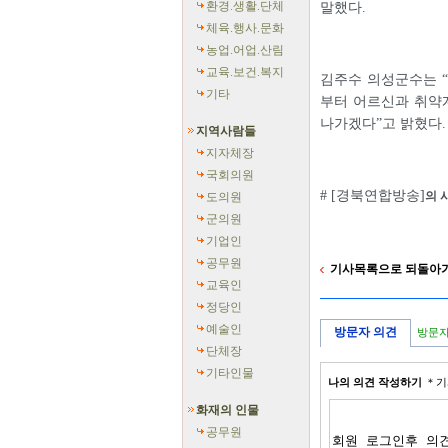
환경.생활.단체
말했다.
체육.행사.문화
농업.어업.산림
교육.보건.복지
김주수 의성군수는 
기타
부터 어르신과 취약계
나가겠다”고 밝혔다.
지역사람들
지자체장
국회의원
# [경북연합방송]
의 
도의원
군의원
기업인
공무원
기사목록으로 되돌아
교육인
정당인
예술인
방문자 의견
방문자
단체장
기타인물
나의 의견 작성하기
＊기
화재의 인물
공무원