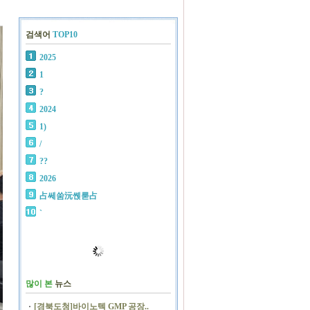
검색어
TOP10
2025
1
?
2024
1)
/
??
2026
占쎄쑴沅쏁룯占
`
많이 본
뉴스
[경북도청]바이노텍 GMP 공장..