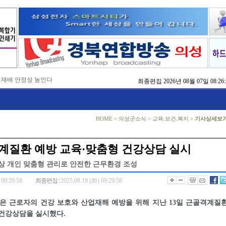
…재배 안정성 높인다
최종편집
2026년 08월 07일 08:26:
,476억 투입
…맞춤형 징수 나선다
 확보 긴급 지원
수도권 접근성 높인다
HOME
>
의성군소식
>
교육.보건.복지
>
기사상세보
…맞춤형 수학 학습 지원
마사회 영천 유치 공동전선
 라면’ 판매량 6배 껑충
계질환 예방 교육·맞춤형 건강상담 실시
 주장 강력 규탄
상 개인 맞춤형 관리로 안전한 근무환경 조성
 09:29:58
최종편집 :
2025.08.19 (화) 09:29:58
은 근로자의 건강 보호와 산업재해 예방을 위해 지난 13일 근골격계질
 건강상담을 실시했다.