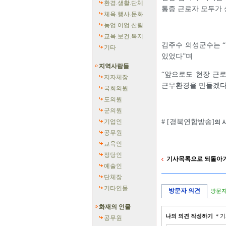
환경.생활.단체
통증 근로자 모두가 
체육.행사.문화
농업.어업.산림
교육.보건.복지
김주수 의성군수는 “
기타
있었다”며
지역사람들
“앞으로도 현장 근
지자체장
근무환경을 만들겠다
국회의원
도의원
군의원
기업인
# [경북연합방송]
의 
공무원
교육인
정당인
기사목록으로 되돌아
예술인
단체장
기타인물
방문자 의견
방문자
화재의 인물
나의 의견 작성하기
＊기
공무원