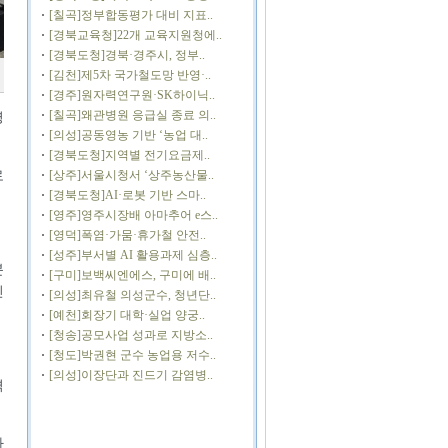
[칠곡]정부합동평가 대비 지표..
[경북교육청]22개 교육지원청에..
[경북도청]경북·경주시, 정부..
[김천]제5차 국가철도망 반영·..
[경주]원자력연구원·SK하이닉..
[칠곡]왜관병원 응급실 종료 의..
명
[의성]공동영농 기반 ‘농업 대..
[경북도청]지역별 전기요금제..
로
[상주]서울시청서 ‘상주농산물..
[경북도청]AI·로봇 기반 스마..
[영주]영주시장배 아마추어 e스..
[영덕]폭염·가뭄·휴가철 안전..
[성주]부서별 AI 활용과제 심층..
분
[구미]보백씨엔에스, 구미에 배..
인
[의성]최유철 의성군수, 청년단..
[예천]회장기 대학·실업 양궁..
[청송]공모사업 성과로 지방소..
[청도]박권현 군수 농업용 저수..
[의성]이장단과 진드기 감염병..
격
아