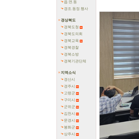
읍.면.동
경조.동정.행사
경상북도
경북도청
경북도의회
경북교육
경북경찰
경북소방
경북기관단체
지역소식
경산시
경주시
고령군
구미시
군위군
김천시
문경시
봉화군
상주시