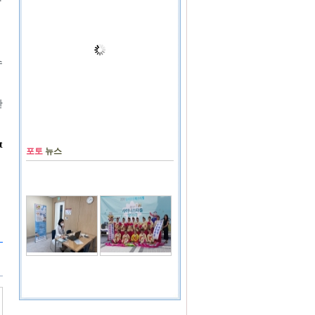
수
한
t
포토
뉴스