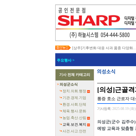
[상주]기후변화 대응 사과 품종 다양화
[봉화]‘K-베트남 밸리 특구’ 최종 지정…3
[김천]‘3무 축제’로 포도축제 확 바꾼다
주요행사 >
[김천]지방세입 체납관리단 본격 가동
[고령]가뭄 장기화 총력 대응…농업용수
[경주]경주역 KTX·KTX-이음 증편…
기사 전체 카테고리
[경북교육청]‘수리력+ 웹 콘텐츠’ 개발
[경북도청]‘말산업 특구’ 키운다…한국
의성군소식
[구미]예능 타고 뜬 구미 관광…‘갓 튀긴
[의성]근골격
[경북교육청]일본 방위백서 독도 영유권
정치.의회.행정
기관.경제.기업
통증 호소 근로자 대
환경.사회.단체
기사등록 :
2025.08.19 (화)
체육.행사.문화
농업.축산.산림
의성군(군수 김주수)
교육.보건.복지
예방 교육과 맞춤형
사건.사고.안전