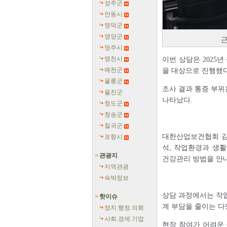
성주군
안동시
영덕군
영양군
근
영주시
영천시
이번 상담은 2025
예천군
을 대상으로 진행됐다
울릉군
조사 결과 통증 부위는
울진군
나타났다.
청도군
청송군
칠곡군
대한산업보건협회 김창
포항시
석, 작업환경과 생활
관광지
건강관리 방법을 안
지역관광
숙박정보
상담 과정에서는 작업
핫이슈
계 부담을 줄이는 다
정치.행정.의회
사회.경제.기업
현장 참여가 어려운 