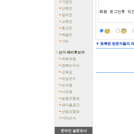
기업인
단체인
정치인
교육인
종교인
예술인
기타
▼
등록된 방문자들의 의
선거 예비후보자
국회의원
경북도지사
교육감
의성군수
도의원
시의원
농협조합장
새마을금고
산림조합장
기타선거
온라인 설문조사