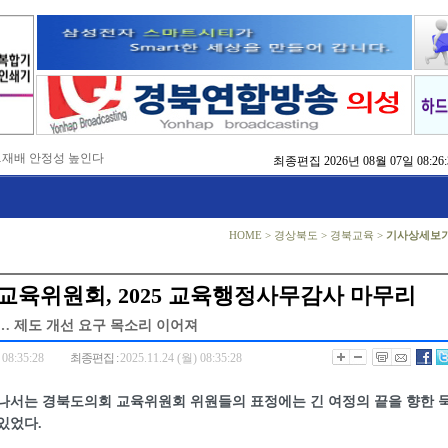
…재배 안정성 높인다
최종편집
2026년 08월 07일 08:26:
,476억 투입
…맞춤형 징수 나선다
 확보 긴급 지원
수도권 접근성 높인다
HOME
>
경상북도
>
경북교육
>
기사상세보
…맞춤형 수학 학습 지원
마사회 영천 유치 공동전선
 라면’ 판매량 6배 껑충
교육위원회, 2025 교육행정사무감사 마무리
 주장 강력 규탄
… 제도 개선 요구 목소리 이어져
 08:35:28
최종편집 :
2025.11.24 (월) 08:35:28
 나서는 경북도의회 교육위원회 위원들의 표정에는 긴 여정의 끝을 향한 
있었다.