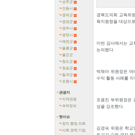
성주군
안동시
경북도의회 교육위원회
영덕군
육지원청을 대상으로 
영양군
영주시
영천시
예천군
이번 감사에서는 교
울릉군
논의됐다.
울진군
청도군
청송군
박채아 위원장은 여비
칠곡군
수익 활동 사례를 지
포항시
관광지
지역관광
조용진 부위원장은 
숙박정보
성을 강조했다.
핫이슈
정치.행정.의회
김경숙 위원은 학교
사회.경제.기업
트기기 수업 금지 제