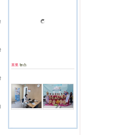
고
방
포토
뉴스
학
의