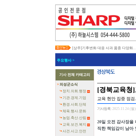
[상주]기후변화 대응 사과 품종 다양화
[봉화]‘K-베트남 밸리 특구’ 최종 지정…3
[김천]‘3무 축제’로 포도축제 확 바꾼다
주요행사 >
[김천]지방세입 체납관리단 본격 가동
[고령]가뭄 장기화 총력 대응…농업용수
[경주]경주역 KTX·KTX-이음 증편…
기사 전체 카테고리
[경북교육청]‘수리력+ 웹 콘텐츠’ 개발
[경북도청]‘말산업 특구’ 키운다…한국
의성군소식
[구미]예능 타고 뜬 구미 관광…‘갓 튀긴
[경북교육청]
[경북교육청]일본 방위백서 독도 영유권
정치.의회.행정
기관.경제.기업
교육 현안 집중 점검
환경.사회.단체
기사등록 :
2025.11.24 (월)
체육.행사.문화
농업.축산.산림
20일 오전 감사장을
교육.보건.복지
직한 책임감이 남아 
사건.사고.안전