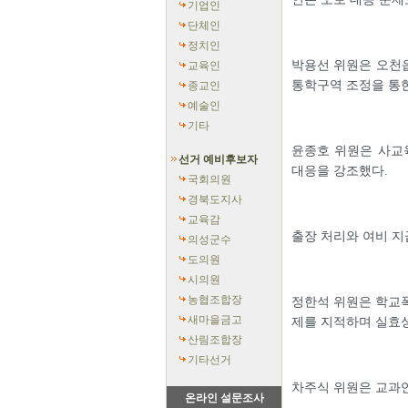
기업인
단체인
정치인
박용선 위원은 오천읍
교육인
통학구역 조정을 통
종교인
예술인
기타
윤종호 위원은 사교
선거 예비후보자
대응을 강조했다.
국회의원
경북도지사
교육감
출장 처리와 여비 지
의성군수
도의원
시의원
농협조합장
정한석 위원은 학교
새마을금고
제를 지적하며 실효성
산림조합장
기타선거
차주식 위원은 교과연
온라인 설문조사