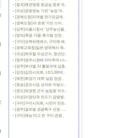
[칠곡]왜관병원 응급실 종료 의..
[의성]공동영농 기반 ‘농업 대..
교
[경북도청]지역별 전기요금제..
[경북도청]AI·로봇 기반 스마..
[상주]서울시청서 ‘상주농산물..
[영덕]폭염·가뭄·휴가철 안전..
[구미]보백씨엔에스, 구미에 배..
게
[경북교육청]일본 방위백서 독..
[의성]최유철 의성군수, 청년단..
[영주]영주시장배 아마추어 e스..
[성주]부서별 AI 활용과제 심층..
[김천]김천시의회, 1조5,200억..
의
[예천]회장기 대학·실업 양궁..
[청송]공모사업 성과로 지방소..
[청도]박권현 군수 농업용 저수..
[의성]이장단과 진드기 감염병..
요
[구미]구미시의회, 시민이 만든..
[경주]글로벌 관광특구 선정…..
[구미]예능 타고 뜬 구미 관광..
마