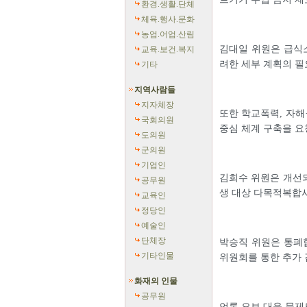
환경.생활.단체
체육.행사.문화
농업.어업.산림
김대일 위원은 급식소
교육.보건.복지
려한 세부 계획의 필
기타
지역사람들
지자체장
또한 학교폭력, 자해
국회의원
중심 체계 구축을 요
도의원
군의원
기업인
김희수 위원은 개선되
공무원
생 대상 다목적복합
교육인
정당인
예술인
단체장
박승직 위원은 통폐합
기타인물
위원회를 통한 추가 
화재의 인물
공무원
언론 오보 대응 문제