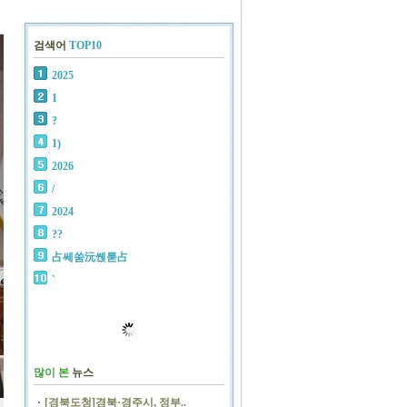
검색어
TOP10
2025
1
?
1)
2026
/
2024
??
占쎄쑴沅쏁룯占
`
많이 본
뉴스
[경북도청]경북·경주시, 정부..