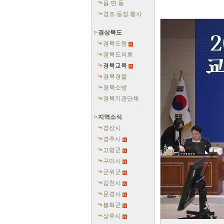
읍.면.동
경조.동정.행사
경상북도
경북도청
경북도의회
경북교육
경북경찰
경북소방
경북기관단체
지역소식
경산시
경주시
고령군
구미시
군위군
김천시
문경시
봉화군
상주시