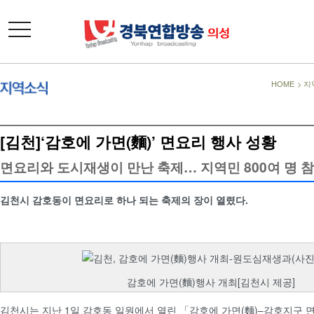
toggle
navigation
HOME
>
지
[김천]‘감호에 가면(麵)’ 면요리 행사 성황
면요리와 도시재생이 만난 축제… 지역민 800여 명 
김천시 감호동이 면요리로 하나 되는 축제의 장이 열렸다.
감호에 가면(麵)행사 개최[김천시 제공]
김천시는 지난 1일 감호동 일원에서 열린 「감호에 가면(麵)–감호지구 