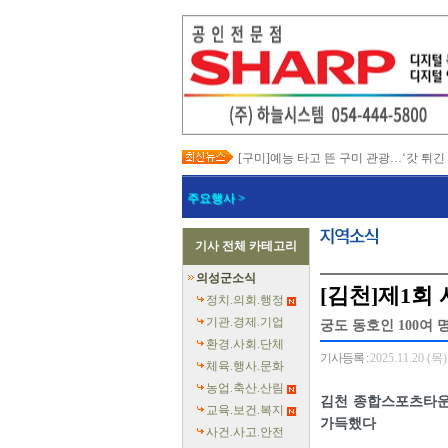
[구미]예능 타고 뜬 구미 관광…‘갓 튀긴
[경북교육청]일본 방위백서 독도 영유권
[경북도청]이철우 경북도지사, 2027년 
주요행사 >
[경북도청]지역별 전기요금제 조속 시행
[포항]박용선 포항시장, '민생·안전 중심
[칠곡]북삼오평일반산업단지 보상 절차
기사 전체 카테고리
[의성]최유철 의성군수, 청년단체 만나 
[예천]회장기 대학·실업 양궁대회 첫 유
의성군소식
[예천]예천군의회, 반부패·청렴·갑질 예
[김천]제1회
[영덕]여름 성수기 해수욕장 합동 안전
정치.의회.행정
기관.경제.기업
궁도 동호인 100여
환경.사회.단체
기사등록 :
2025.11.20 (목)
체육.행사.문화
농업.축산.산림
김천 종합스포츠타운
교육.보건.복지
가득했다
사건.사고.안전