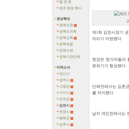
읍.면.동
경조.동정.행사
경상북도
경북도청
경북도의회
제1회 김천시장기 궁
경북교육
자리가 마련됐다
경북경찰
경북소방
경북기관단체
현장은 참가자들의 
분위기가 형성됐다
지역소식
경산시
경주시
고령군
단체전에서는 김춘균 
구미시
를 차지했다
군위군
김천시
문경시
남자 개인전에서는 장
봉화군
상주시