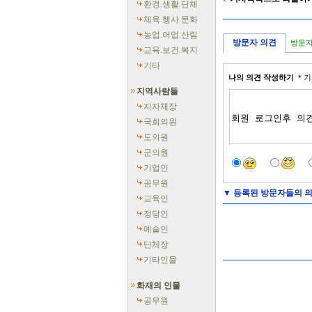
환경.생활.단체
체육.행사.문화
농업.어업.산림
방문자 의견
방문자
교육.보건.복지
기타
나의 의견 작성하기
＊기
지역사람들
지자체장
국회의원
도의원
군의원
기업인
공무원
▼
등록된 방문자들의 의
교육인
정당인
예술인
단체장
기타인물
화재의 인물
공무원