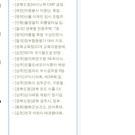
[경북도청]바이노텍 GMP 공장..
참
[예천]자원봉사 지원단, 폭염..
[영덕]산불 이재민 임시 조립주..
[안동]월영열차·와룡빛터널 임..
[칠곡]‘경북형 천원주택’ 7호..
겠
[영덕]여름철 폭염·수상안전사..
[칠곡]정부합동평가 대비 지표..
[경북교육청]22개 교육지원청에..
[김천]제5차 국가철도망 반영·..
[경주]원자력연구원·SK하이닉..
질
[상주]조혈모세포이식환자 예방..
[상주]민원처리 우수공무원 9명..
[구미]구미시의회, 제298회 임..
[성주]전화식 성주군수, 구윤철..
[경북도청]경북 포도 수출 1,6..
[상주]상거래용 계량기 정기검..
[경북도청]경북·경주시, 정부..
t
[봉화]봉화군보건소, 은어축제..
[김천]전국 어린이 태권왕대회..