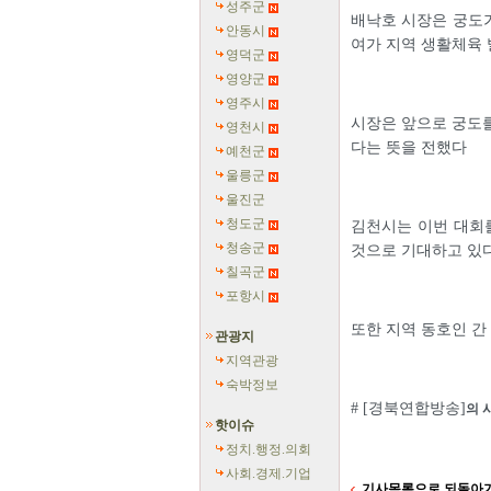
성주군
배낙호 시장은 궁도
안동시
여가 지역 생활체육
영덕군
영양군
영주시
시장은 앞으로 궁도를
영천시
다는 뜻을 전했다
예천군
울릉군
울진군
청도군
김천시는 이번 대회를
청송군
것으로 기대하고 있
칠곡군
포항시
또한 지역 동호인 간
관광지
지역관광
숙박정보
# [경북연합방송]
의 
핫이슈
정치.행정.의회
사회.경제.기업
기사목록으로 되돌아