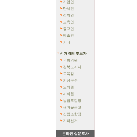
기업인
단체인
정치인
교육인
종교인
예술인
기타
선거 예비후보자
국회의원
경북도지사
교육감
의성군수
도의원
시의원
농협조합장
새마을금고
산림조합장
기타선거
온라인 설문조사