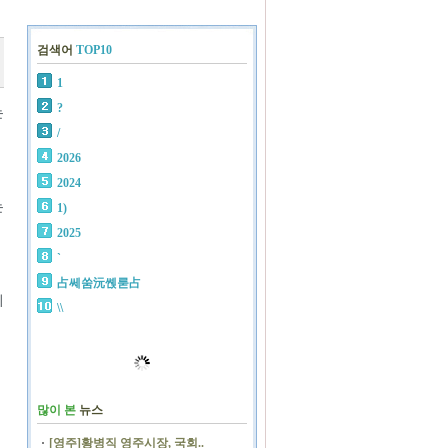
검색어
TOP10
1
?
는
/
2026
2024
는
1)
2025
`
占쎄쑴沅쏁룯占
위
\\
많이 본
뉴스
[영주]황병직 영주시장, 국회..