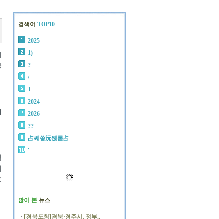
검색어
TOP10
2025
1)
거
?
방
/
1
2024
매
2026
??
占쎄쑴沅쏁룯占
`
별
이
효
많이 본
뉴스
[경북도청]경북·경주시, 정부..