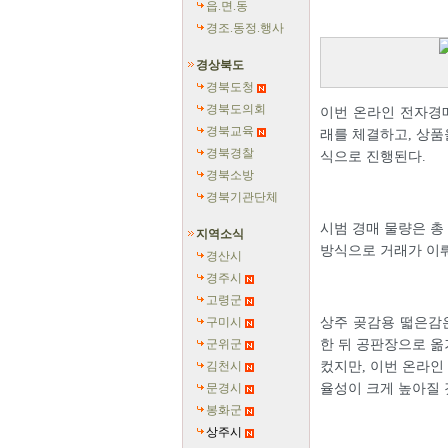
읍.면.동
경조.동정.행사
경상북도
경북도청
경북도의회
이번 온라인 전자경
경북교육
래를 체결하고, 상품
경북경찰
식으로 진행된다.
경북소방
경북기관단체
시범 경매 물량은 총
지역소식
방식으로 거래가 이뤄
경산시
경주시
고령군
구미시
상주 곶감용 떫은감은
군위군
한 뒤 공판장으로 옮
김천시
컸지만, 이번 온라인 
문경시
율성이 크게 높아질 
봉화군
상주시