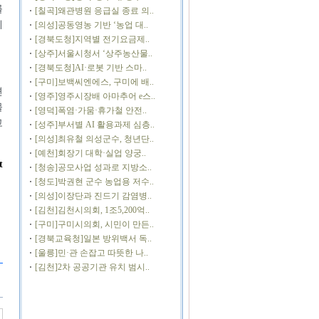
를
[칠곡]왜관병원 응급실 종료 의..
계
[의성]공동영농 기반 ‘농업 대..
[경북도청]지역별 전기요금제..
[상주]서울시청서 ‘상주농산물..
[경북도청]AI·로봇 기반 스마..
[구미]보백씨엔에스, 구미에 배..
변
[영주]영주시장배 아마추어 e스..
물
[영덕]폭염·가뭄·휴가철 안전..
고
[성주]부서별 AI 활용과제 심층..
[의성]최유철 의성군수, 청년단..
[예천]회장기 대학·실업 양궁..
t
[청송]공모사업 성과로 지방소..
[청도]박권현 군수 농업용 저수..
[의성]이장단과 진드기 감염병..
[김천]김천시의회, 1조5,200억..
[구미]구미시의회, 시민이 만든..
[경북교육청]일본 방위백서 독..
[울릉]민·관 손잡고 따뜻한 나..
[김천]2차 공공기관 유치 범시..