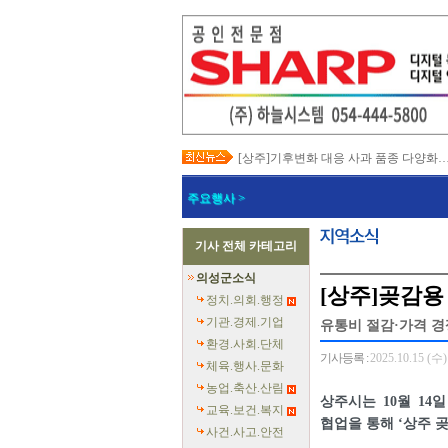
[상주]기후변화 대응 사과 품종 다양화
[봉화]‘K-베트남 밸리 특구’ 최종 지정…3
[김천]‘3무 축제’로 포도축제 확 바꾼다
주요행사 >
[김천]지방세입 체납관리단 본격 가동
[고령]가뭄 장기화 총력 대응…농업용수
[경주]경주역 KTX·KTX-이음 증편…
기사 전체 카테고리
[경북교육청]‘수리력+ 웹 콘텐츠’ 개발
[경북도청]‘말산업 특구’ 키운다…한국
의성군소식
[구미]예능 타고 뜬 구미 관광…‘갓 튀긴
[상주]곶감용
[경북교육청]일본 방위백서 독도 영유권
정치.의회.행정
기관.경제.기업
유통비 절감·가격 경
환경.사회.단체
기사등록 :
2025.10.15 (수)
체육.행사.문화
농업.축산.산림
상주시는 10월 14
교육.보건.복지
협업을 통해 ‘상주 
사건.사고.안전