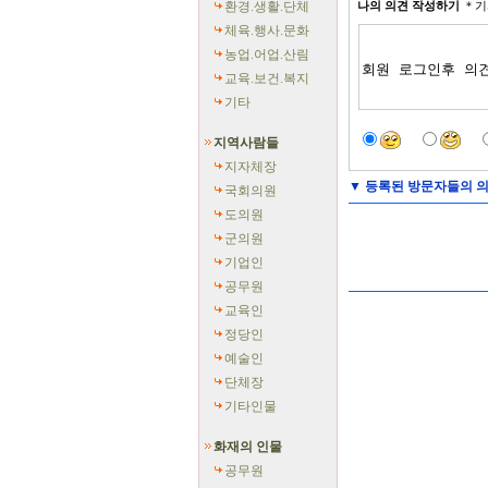
환경.생활.단체
나의 의견 작성하기
＊기
체육.행사.문화
농업.어업.산림
교육.보건.복지
기타
지역사람들
지자체장
▼
등록된 방문자들의 의
국회의원
도의원
군의원
기업인
공무원
교육인
정당인
예술인
단체장
기타인물
화재의 인물
공무원