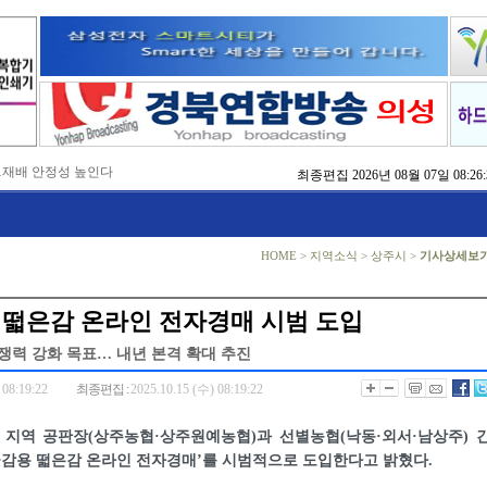
…재배 안정성 높인다
최종편집
2026년 08월 07일 08:26:
,476억 투입
…맞춤형 징수 나선다
 확보 긴급 지원
수도권 접근성 높인다
HOME
>
지역소식
>
상주시
>
기사상세보
…맞춤형 수학 학습 지원
마사회 영천 유치 공동전선
 라면’ 판매량 6배 껑충
 떫은감 온라인 전자경매 시범 도입
 주장 강력 규탄
쟁력 강화 목표… 내년 본격 확대 추진
 08:19:22
최종편집 :
2025.10.15 (수) 08:19:22
일 지역 공판장(상주농협·상주원예농협)과 선별농협(낙동·외서·남상주) 
곶감용 떫은감 온라인 전자경매’를 시범적으로 도입한다고 밝혔다.