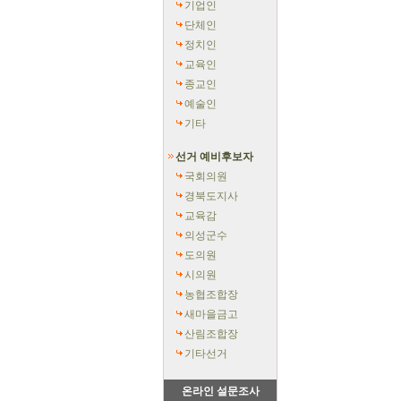
기업인
단체인
정치인
교육인
종교인
예술인
기타
선거 예비후보자
국회의원
경북도지사
교육감
의성군수
도의원
시의원
농협조합장
새마을금고
산림조합장
기타선거
온라인 설문조사