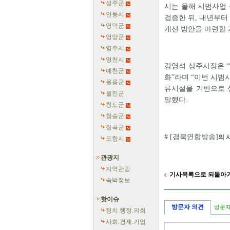
성주군
시는 올해 시범사업 
안동시
검증한 뒤, 내년부터
영덕군
개선 방안을 마련할 
영양군
영주시
영천시
강영석 상주시장은 
예천군
화”라며 “이번 시범
울릉군
류시설을 기반으로 
울진군
말했다.
청도군
청송군
칠곡군
# [경북연합방송]
의 
포항시
관광지
지역관광
기사목록으로 되돌아
숙박정보
핫이슈
방문자 의견
방문자
정치.행정.의회
사회.경제.기업