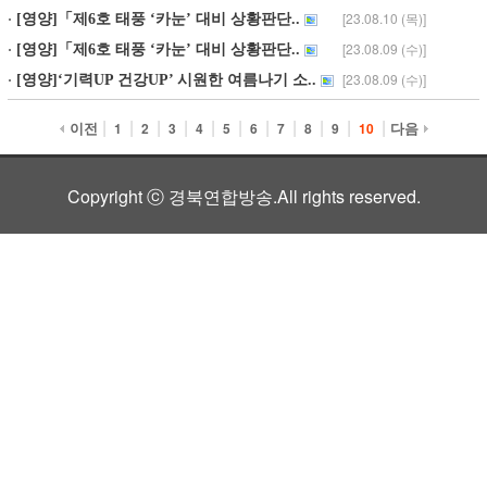
[23.08.21 (월)]
[영양]영양군청소년상담복지센터, 수험생을..
[23.08.21 (월)]
[영양]농촌신활력플러스사업, 1단계 소액지원..
[23.08.17 (목)]
[영양]도농상생 영양 빛깔찬 고춧가루 직거래..
[23.08.17 (목)]
[영양]2023년 3/4분기 통합방위협의회 개최
[23.08.17 (목)]
[영양]2024년 정부합동평가 실적향상 보고회..
[23.08.16 (수)]
[영양]2023년 을지연습 사전준비보고회 개최..
[23.08.14 (월)]
[영양]제7회 선바위 메기축제 개최
[23.08.11 (금)]
[영양]오도창 영양군수, 태풍‘카눈’수해복..
[23.08.11 (금)]
[영양]2023년산 홍고추 수매 실시
[23.08.10 (목)]
[영양]「제6호 태풍 ‘카눈’ 대비 상황판단..
[23.08.09 (수)]
[영양]「제6호 태풍 ‘카눈’ 대비 상황판단..
[23.08.09 (수)]
[영양]‘기력UP 건강UP’ 시원한 여름나기 소..
|
|
|
|
|
|
|
|
|
|
|
이전
다음
1
2
3
4
5
6
7
8
9
10