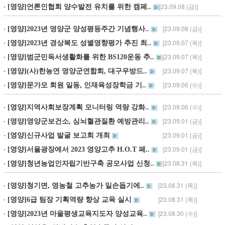
[영양]영양 죽파리 자작나무숲, 한여름 쉼표가 되다
뜨거운 햇볕과 높은 기온이 이어지는 여름, 나무 그늘과 시원한 바람을 따라
걷는 숲 여행이 새로운 피서 방법으로 떠오르고 있다. 영양 죽파리 자작나무
숲[영양군 제공] 영양군 수비면 죽파리에 자리한 자작나무숲은 복잡한 도심
을 벗어나 자연 속에서 조용히 쉬어가려는 여행객에게 잘 어울리는 여름 관
광지다. 곧게 뻗은 하얀 자작나무와 짙은 초록빛 잎이 어우러진..
[23.09.11 (월)]
[영양]2023 영양고추 H.O.T Festiva, 준비철..
[23.09.11 (월)]
[영양]경로당에 입식테이블 및 의자 보급
[23.09.11 (월)]
[영양]영양교육지원청, 석보면 농촌일손돕기..
[23.09.11 (월)]
[영양]국제라이온스협회 356-E(경북)지구, 고..
[23.09.08 (금)]
[영양]언론인협회 양수발전 유치를 위한 캠페..
[23.09.08 (금)]
[영양]2023년 영양군 양성평등주간 기념행사..
[23.09.07 (목)]
[영양]2023년 경상북도 성별영향평가 추진 최..
[23.09.07 (목)]
[영양]범군민독서생활화를 위한 BS120운동 추..
[23.09.07 (목)]
[영양](사)한농연 영양군연합회, 대구우방드..