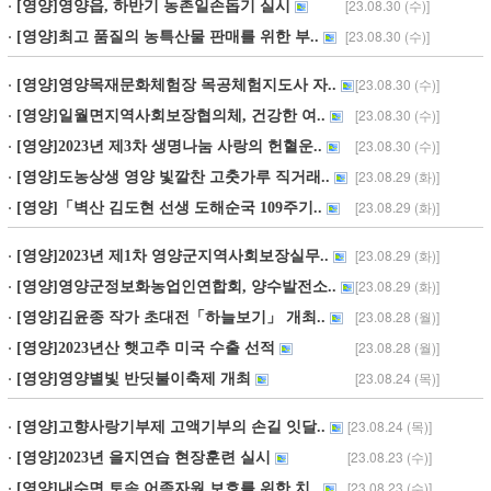
[23.09.06 (수)]
[영양]문가모 회원 일동, 인재육성장학금 기..
[23.09.06 (수)]
[영양]지역사회보장계획 모니터링 역량 강화..
[23.09.01 (금)]
[영양]영양군보건소, 심뇌혈관질환 예방관리..
[23.09.01 (금)]
[영양]신규사업 발굴 보고회 개최
[23.09.01 (금)]
[영양]서울광장에서 2023 영양고추 H.O.T 페..
[23.08.31 (목)]
[영양]청년농업인자립기반구축 공모사업 신청..
[23.08.31 (목)]
[영양]청기면, 영농철 고추농가 일손돕기에..
[23.08.31 (목)]
[영양]6급 팀장 기획역량 향상 교육 실시
[23.08.30 (수)]
[영양]2023년 마을평생교육지도자 양성교육..
[23.08.30 (수)]
[영양]영양읍, 하반기 농촌일손돕기 실시
[23.08.30 (수)]
[영양]최고 품질의 농특산물 판매를 위한 부..
[23.08.30 (수)]
[영양]영양목재문화체험장 목공체험지도사 자..
[23.08.30 (수)]
[영양]일월면지역사회보장협의체, 건강한 여..
[23.08.30 (수)]
[영양]2023년 제3차 생명나눔 사랑의 헌혈운..