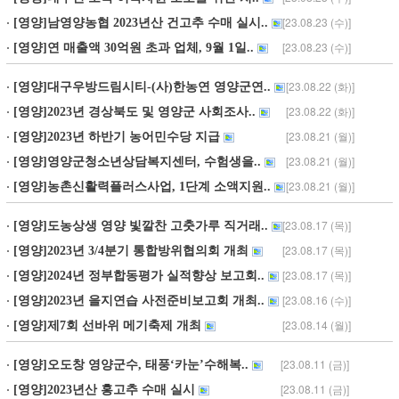
[23.08.29 (화)]
[영양]도농상생 영양 빛깔찬 고춧가루 직거래..
[23.08.29 (화)]
[영양]「벽산 김도현 선생 도해순국 109주기..
[23.08.29 (화)]
[영양]2023년 제1차 영양군지역사회보장실무..
[23.08.29 (화)]
[영양]영양군정보화농업인연합회, 양수발전소..
[23.08.28 (월)]
[영양]김윤종 작가 초대전「하늘보기」 개최..
[23.08.28 (월)]
[영양]2023년산 햇고추 미국 수출 선적
[23.08.24 (목)]
[영양]영양별빛 반딧불이축제 개최
[23.08.24 (목)]
[영양]고향사랑기부제 고액기부의 손길 잇달..
[23.08.23 (수)]
[영양]2023년 을지연습 현장훈련 실시
[23.08.23 (수)]
[영양]내수면 토속 어족자원 보호를 위한 치..
[23.08.23 (수)]
[영양]남영양농협 2023년산 건고추 수매 실시..
[23.08.23 (수)]
[영양]연 매출액 30억원 초과 업체, 9월 1일..
[23.08.22 (화)]
[영양]대구우방드림시티-(사)한농연 영양군연..
[23.08.22 (화)]
[영양]2023년 경상북도 및 영양군 사회조사..
[23.08.21 (월)]
[영양]2023년 하반기 농어민수당 지급