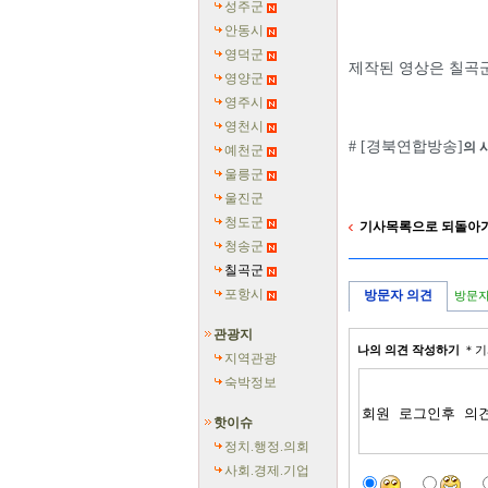
성주군
안동시
영덕군
제작된 영상은 칠곡군
영양군
영주시
영천시
# [경북연합방송]
의 
예천군
울릉군
울진군
청도군
기사목록으로 되돌아
청송군
칠곡군
포항시
방문자 의견
방문자
관광지
나의 의견 작성하기
＊기
지역관광
숙박정보
핫이슈
정치.행정.의회
사회.경제.기업