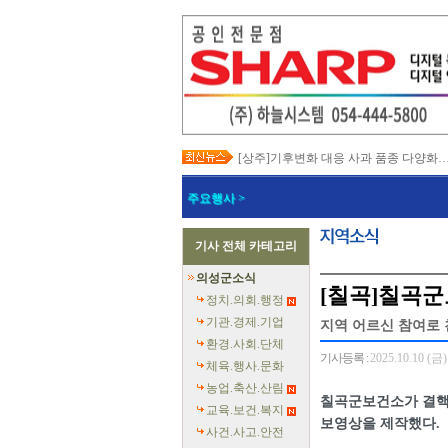
[상주]기후변화 대응 사과 품종 다양화
[봉화]‘K-베트남 밸리 특구’ 최종 지정…3
[김천]‘3무 축제’로 포도축제 확 바꾼다
주요행사 >
[김천]지방세입 체납관리단 본격 가동
[고령]가뭄 장기화 총력 대응…농업용수
[경주]경주역 KTX·KTX-이음 증편…
기사 전체 카테고리
[경북교육청]‘수리력+ 웹 콘텐츠’ 개발
[경북도청]‘말산업 특구’ 키운다…한국
의성군소식
[구미]예능 타고 뜬 구미 관광…‘갓 튀긴
[칠곡]칠곡군
[경북교육청]일본 방위백서 독도 영유권
정치.의회.행정
기관.경제.기업
지역 어르신 참여로
환경.사회.단체
기사등록 :
2025.10.10 (금)
체육.행사.문화
농업.축산.산림
칠곡군보건소가 결핵
교육.보건.복지
보영상을 제작했다.
사건.사고.안전