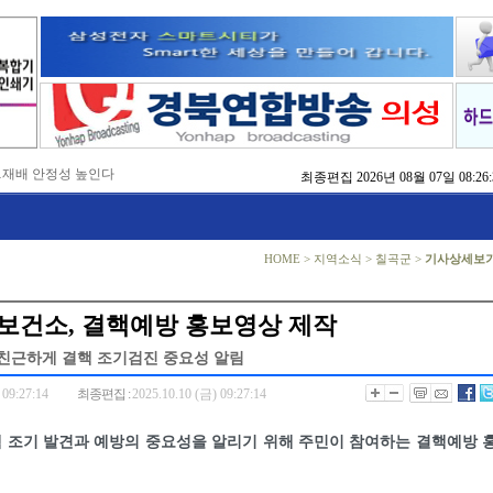
…재배 안정성 높인다
최종편집
2026년 08월 07일 08:26:
,476억 투입
…맞춤형 징수 나선다
 확보 긴급 지원
수도권 접근성 높인다
HOME
>
지역소식
>
칠곡군
>
기사상세보
…맞춤형 수학 학습 지원
마사회 영천 유치 공동전선
 라면’ 판매량 6배 껑충
보건소, 결핵예방 홍보영상 제작
 주장 강력 규탄
 친근하게 결핵 조기검진 중요성 알림
 09:27:14
최종편집 :
2025.10.10 (금) 09:27:14
 조기 발견과 예방의 중요성을 알리기 위해 주민이 참여하는 결핵예방 