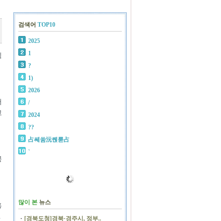
검색어
TOP10
2025
1
직
?
1)
2026
어
/
고
2024
??
占쎄쑴沅쏁룯占
`
공
많이 본
뉴스
홍
.
[경북도청]경북·경주시, 정부..