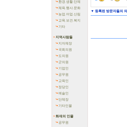
환경.생활.단체
체육.행사.문화
▼
등록된 방문자들의 의
농업.어업.산림
교육.보건.복지
기타
지역사람들
지자체장
국회의원
도의원
군의원
기업인
공무원
교육인
정당인
예술인
단체장
기타인물
화재의 인물
공무원