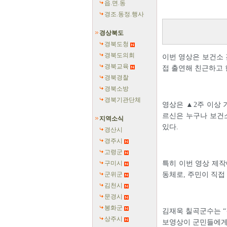
읍.면.동
경조.동정.행사
경상북도
경북도청
경북도의회
이번 영상은 보건소
경북교육
접 출연해 친근하고 
경북경찰
경북소방
경북기관단체
영상은 ▲2주 이상 
르신은 누구나 보건소
지역소식
있다.
경산시
경주시
고령군
구미시
특히 이번 영상 제작
군위군
동체로, 주민이 직접
김천시
문경시
봉화군
김재욱 칠곡군수는 “
상주시
보영상이 군민들에게