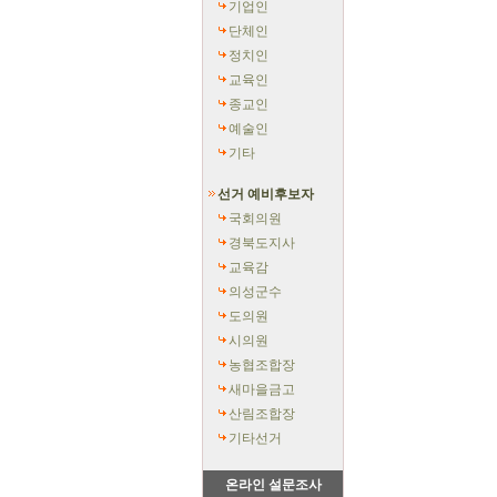
기업인
단체인
정치인
교육인
종교인
예술인
기타
선거 예비후보자
국회의원
경북도지사
교육감
의성군수
도의원
시의원
농협조합장
새마을금고
산림조합장
기타선거
온라인 설문조사