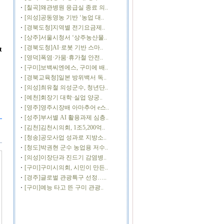
[칠곡]왜관병원 응급실 종료 의..
[의성]공동영농 기반 ‘농업 대..
[경북도청]지역별 전기요금제..
[상주]서울시청서 ‘상주농산물..
[경북도청]AI·로봇 기반 스마..
t
[영덕]폭염·가뭄·휴가철 안전..
[구미]보백씨엔에스, 구미에 배..
[경북교육청]일본 방위백서 독..
[의성]최유철 의성군수, 청년단..
[예천]회장기 대학·실업 양궁..
[영주]영주시장배 아마추어 e스..
[성주]부서별 AI 활용과제 심층..
[김천]김천시의회, 1조5,200억..
[청송]공모사업 성과로 지방소..
[청도]박권현 군수 농업용 저수..
[의성]이장단과 진드기 감염병..
[구미]구미시의회, 시민이 만든..
[경주]글로벌 관광특구 선정…..
[구미]예능 타고 뜬 구미 관광..