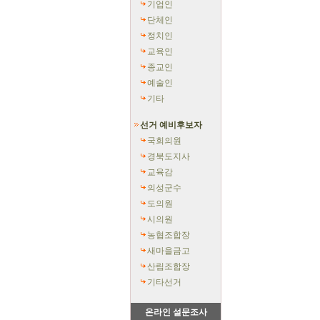
기업인
단체인
정치인
교육인
종교인
예술인
기타
선거 예비후보자
국회의원
경북도지사
교육감
의성군수
도의원
시의원
농협조합장
새마을금고
산림조합장
기타선거
온라인 설문조사