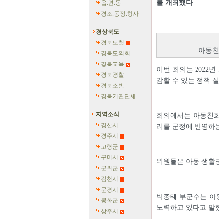
를 개최했다
읍.면.동
경조.동정.행사
경상북도
경북도청
아동친
경북도의회
경북교육
이번 회의는 2022
경북경찰
감할 수 있는 정책 
경북소방
경북기관단체
지역소식
회의에서는 아동친화
경산시
리를 군정에 반영하
경주시
고령군
구미시
위원들은 아동 생활
군위군
김천시
문경시
박종태 부군수는 아동
봉화군
노력하고 있다고 말
상주시