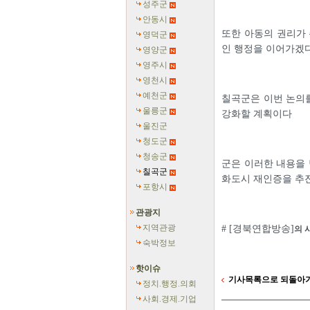
성주군
안동시
또한 아동의 권리가 
영덕군
인 행정을 이어가겠
영양군
영주시
영천시
예천군
칠곡군은 이번 논의를
울릉군
강화할 계획이다
울진군
청도군
청송군
군은 이러한 내용을 
칠곡군
화도시 재인증을 추
포항시
관광지
지역관광
# [경북연합방송]
의 
숙박정보
핫이슈
기사목록으로 되돌아
정치.행정.의회
사회.경제.기업