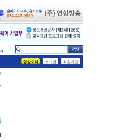
32
영상소식
로그인
회원가입
기
개
의