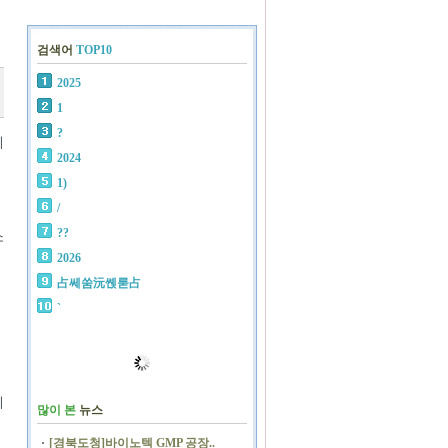
검색어
TOP10
2025
1
?
체
2024
1)
/
??
소
2026
占쎄쑴沅쏁룯占
`
께
많이 본
뉴스
[경북도청]바이노텍 GMP 공장..