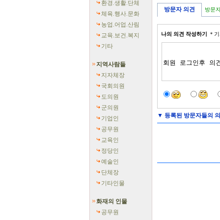
환경.생활.단체
방문자 의견
방문자
체육.행사.문화
농업.어업.산림
나의 의견 작성하기
＊기
교육.보건.복지
기타
지역사람들
지자체장
국회의원
도의원
군의원
▼
등록된 방문자들의 의
기업인
공무원
교육인
정당인
예술인
단체장
기타인물
화재의 인물
공무원