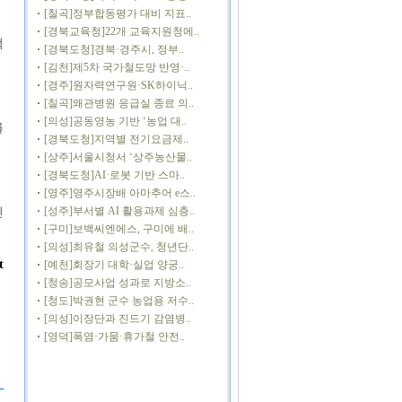
[칠곡]정부합동평가 대비 지표..
[경북교육청]22개 교육지원청에..
적
[경북도청]경북·경주시, 정부..
[김천]제5차 국가철도망 반영·..
[경주]원자력연구원·SK하이닉..
[칠곡]왜관병원 응급실 종료 의..
[의성]공동영농 기반 ‘농업 대..
를
[경북도청]지역별 전기요금제..
[상주]서울시청서 ‘상주농산물..
[경북도청]AI·로봇 기반 스마..
[영주]영주시장배 아마추어 e스..
[성주]부서별 AI 활용과제 심층..
친
[구미]보백씨엔에스, 구미에 배..
[의성]최유철 의성군수, 청년단..
t
[예천]회장기 대학·실업 양궁..
[청송]공모사업 성과로 지방소..
[청도]박권현 군수 농업용 저수..
[의성]이장단과 진드기 감염병..
[영덕]폭염·가뭄·휴가철 안전..