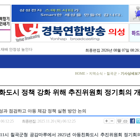
…재배 안정성 높인다
최종편집
2026년 08월 07일 08:26:
,476억 투입
…맞춤형 징수 나선다
 확보 긴급 지원
수도권 접근성 높인다
HOME
>
지역소식
>
칠곡군
>
기사상세보
…맞춤형 수학 학습 지원
마사회 영천 유치 공동전선
 라면’ 판매량 6배 껑충
화도시 정책 강화 위해 추진위원회 정기회의 
 주장 강력 규탄
성과 점검하고 아동 체감 정책 실현 방안 논의
 06:12:25
최종편집 :
2025.11.20 (목) 06:12:25
 11시 칠곡군청 공감마루에서 2025년 아동친화도시 추진위원회 정기회