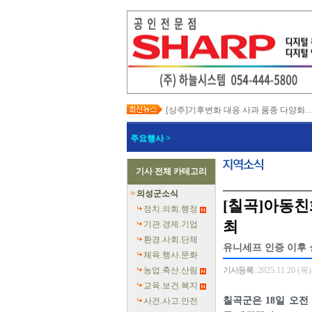
[상주]기후변화 대응 사과 품종 다양화
[봉화]‘K-베트남 밸리 특구’ 최종 지정…3
[김천]‘3무 축제’로 포도축제 확 바꾼다
주요행사 >
[김천]지방세입 체납관리단 본격 가동
[고령]가뭄 장기화 총력 대응…농업용수
[경주]경주역 KTX·KTX-이음 증편…
기사 전체 카테고리
[경북교육청]‘수리력+ 웹 콘텐츠’ 개발
[경북도청]‘말산업 특구’ 키운다…한국
의성군소식
[구미]예능 타고 뜬 구미 관광…‘갓 튀긴
[칠곡]아동친
[경북교육청]일본 방위백서 독도 영유권
정치.의회.행정
최
기관.경제.기업
환경.사회.단체
유니세프 인증 이후 
체육.행사.문화
농업.축산.산림
기사등록 :
2025.11.20 (목)
교육.보건.복지
칠곡군은 18일 오전
사건.사고.안전