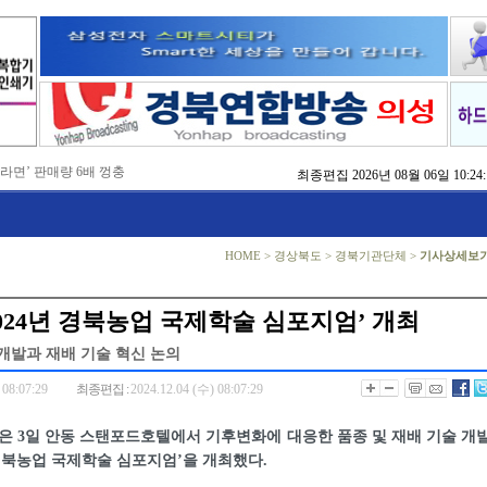
 라면’ 판매량 6배 껑충
최종편집
2026년 08월 06일 10:24:
 주장 강력 규탄
국비 확보 총력전
 촉구
, 실행으로 변화 만들겠다'
 본격화
HOME
>
경상북도
>
경북기관단체
>
기사상세보
지역 정착 해법 모색
치
방 교육
2024년 경북농업 국제학술 심포지엄’ 개최
점검
개발과 재배 기술 혁신 논의
 08:07:29
최종편집 :
2024.12.04 (수) 08:07:29
 3일 안동 스탠포드호텔에서 기후변화에 대응한 품종 및 재배 기술 개
년 경북농업 국제학술 심포지엄’을 개최했다.