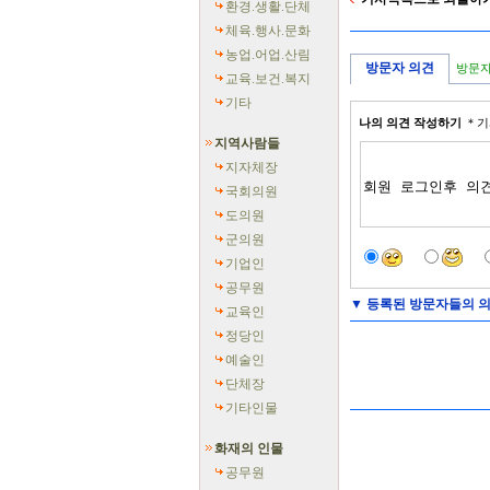
환경.생활.단체
체육.행사.문화
농업.어업.산림
방문자 의견
방문자
교육.보건.복지
기타
나의 의견 작성하기
＊기
지역사람들
지자체장
국회의원
도의원
군의원
기업인
공무원
▼
등록된 방문자들의 의
교육인
정당인
예술인
단체장
기타인물
화재의 인물
공무원