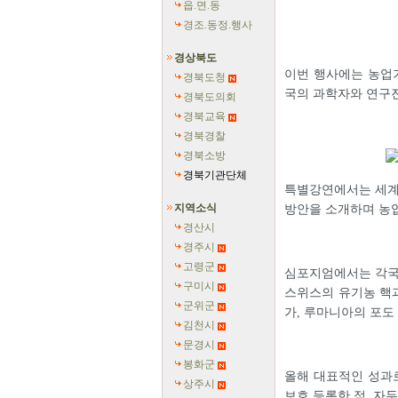
읍.면.동
경조.동정.행사
경상북도
이번 행사에는 농업기
경북도청
국의 과학자와 연구진
경북도의회
경북교육
경북경찰
경북소방
경북기관단체
특별강연에서는 세계
지역소식
방안을 소개하며 농
경산시
경주시
고령군
심포지엄에서는 각국
구미시
스위스의 유기농 핵과
군위군
가, 루마니아의 포도
김천시
문경시
봉화군
올해 대표적인 성과
상주시
보호 등록한 점, 자