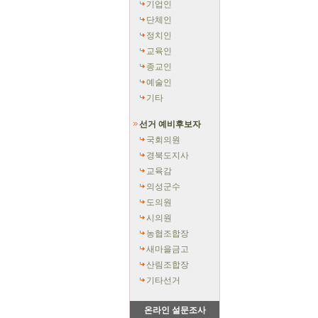
기업인
단체인
정치인
교육인
종교인
예술인
기타
선거 예비후보자
국회의원
경북도지사
교육감
의성군수
도의원
시의원
농협조합장
새마을금고
산림조합장
기타선거
온라인 설문조사