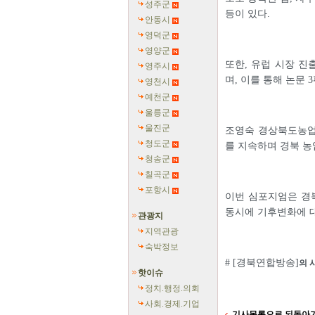
성주군
등이 있다.
안동시
영덕군
영양군
또한, 유럽 시장 
영주시
며, 이를 통해 논문 
영천시
예천군
울릉군
울진군
조영숙 경상북도농업
청도군
를 지속하며 경북 농
청송군
칠곡군
포항시
이번 심포지엄은 경
동시에 기후변화에 
관광지
지역관광
숙박정보
# [경북연합방송]
의 
핫이슈
정치.행정.의회
사회.경제.기업
기사목록으로 되돌아