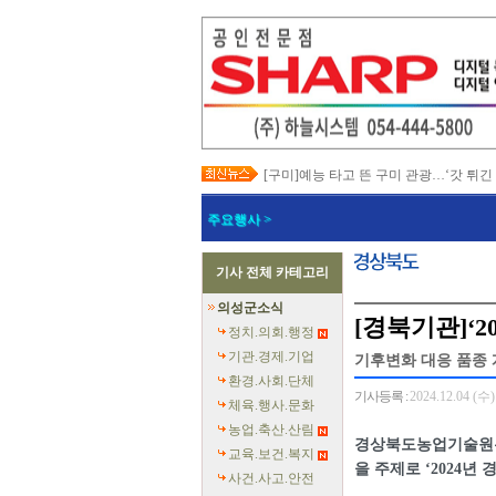
[구미]예능 타고 뜬 구미 관광…‘갓 튀긴
[경북교육청]일본 방위백서 독도 영유권
[경북도청]이철우 경북도지사, 2027년 
주요행사 >
[경북도청]지역별 전기요금제 조속 시행
[포항]박용선 포항시장, '민생·안전 중심
[칠곡]북삼오평일반산업단지 보상 절차
기사 전체 카테고리
[의성]최유철 의성군수, 청년단체 만나 
[예천]회장기 대학·실업 양궁대회 첫 유
의성군소식
[예천]예천군의회, 반부패·청렴·갑질 예
[경북기관]‘
[영덕]여름 성수기 해수욕장 합동 안전
정치.의회.행정
기관.경제.기업
기후변화 대응 품종 
환경.사회.단체
기사등록 :
2024.12.04 (수)
체육.행사.문화
농업.축산.산림
경상북도농업기술원은
교육.보건.복지
을 주제로 ‘2024
사건.사고.안전