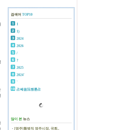
검색어
TOP10
개
1
1)
2024
2026
/
?
력
2025
2024'
`
는
占쎄쑴沅쏁룯占
평
많이 본
뉴스
종
[영주]황병직 영주시장, 국회..
립