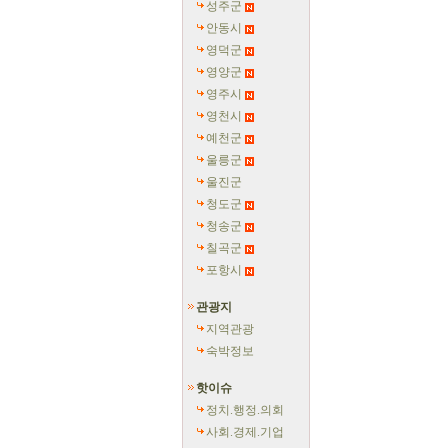
성주군
안동시
영덕군
영양군
영주시
영천시
예천군
울릉군
울진군
청도군
청송군
칠곡군
포항시
관광지
지역관광
숙박정보
핫이슈
정치.행정.의회
사회.경제.기업