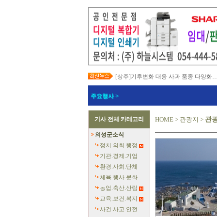
[상주]기후변화 대응 사과 품종 다양화
[봉화]‘K-베트남 밸리 특구’ 최종 지정…3
[김천]‘3무 축제’로 포도축제 확 바꾼다
주요행사 >
[김천]지방세입 체납관리단 본격 가동
[고령]가뭄 장기화 총력 대응…농업용수
[경주]경주역 KTX·KTX-이음 증편…
기사 전체 카테고리
HOME
>
관광지
>
관
[경북교육청]‘수리력+ 웹 콘텐츠’ 개발
[경북도청]‘말산업 특구’ 키운다…한국
의성군소식
[구미]예능 타고 뜬 구미 관광…‘갓 튀긴
[경북교육청]일본 방위백서 독도 영유권
정치.의회.행정
기관.경제.기업
환경.사회.단체
체육.행사.문화
농업.축산.산림
교육.보건.복지
사건.사고.안전