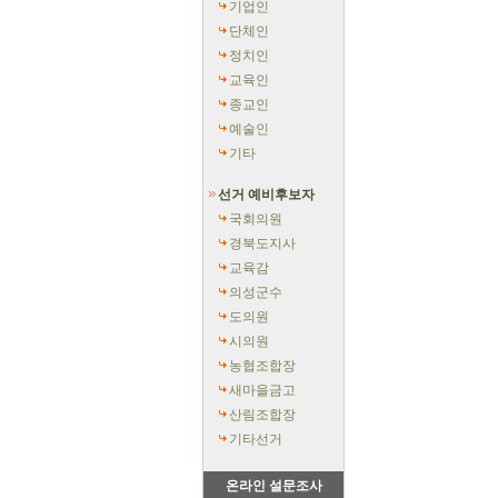
기업인
단체인
정치인
교육인
종교인
예술인
기타
선거 예비후보자
국회의원
경북도지사
교육감
의성군수
도의원
시의원
농협조합장
새마을금고
산림조합장
기타선거
온라인 설문조사