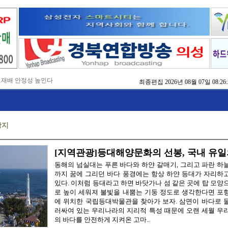
…재배 안정성 높인다
최종편집
2026년 08월 07일 08:26:
,476억 투입
…맞춤형 징수 나선다
 확보 긴급 지원
수도권 접근성 높인다
광지
…맞춤형 수학 학습 지원
마사회 영천 유치 공동전선
 라면’ 판매량 6배 껑충
 주장 강력 규탄
[지역관광]등대해양문화의 선봉, 국내 유
동해의 넘실대는 푸른 바다와 하얀 갈매기, 그리고 파란 하
까지 꿈에 그리던 바다 풍경에는 항상 하얀 등대가 자리하
있다. 이처럼 등대라고 하면 바닷가나 섬 같은 곳에 탑 모양
로 높이 세워져 불빛을 내뿜는 기둥 정도로 생각한다면 포
에 위치한 국립등대박물관을 찾아가 보자. 삼면이 바다로 
러싸여 있는 우리나라의 지리적 특성 때문에 오랜 세월 우
의 바다를 안전하게 지켜온 고마..