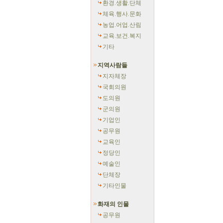
환경.생활.단체
체육.행사.문화
농업.어업.산림
교육.보건.복지
기타
지역사람들
지자체장
국회의원
도의원
군의원
기업인
공무원
교육인
정당인
예술인
단체장
기타인물
화재의 인물
공무원