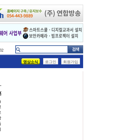
32
영상소식
로그인
회원가입
일의 등대전문박물관
늘
고
으
항
둘
리