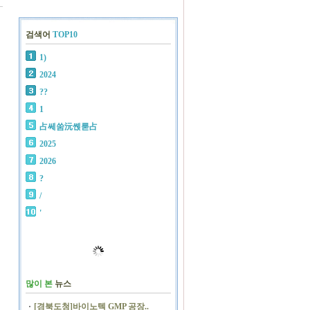
검색어
TOP10
1)
2024
??
1
占쎄쑴沅쏁룯占
2025
2026
?
/
'
많이 본
뉴스
[경북도청]바이노텍 GMP 공장..