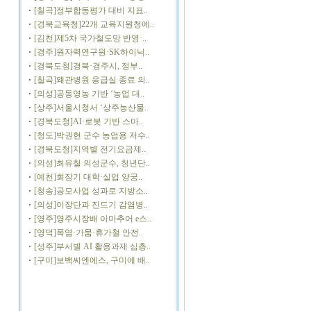
[칠곡]정부합동평가 대비 지표..
[경북교육청]22개 교육지원청에..
[김천]제5차 국가철도망 반영·..
[경주]원자력연구원·SK하이닉..
[경북도청]경북·경주시, 정부..
[칠곡]왜관병원 응급실 종료 의..
[의성]공동영농 기반 ‘농업 대..
[상주]서울시청서 ‘상주농산물..
[경북도청]AI·로봇 기반 스마..
[청도]박권현 군수 농업용 저수..
[경북도청]지역별 전기요금제..
[의성]최유철 의성군수, 청년단..
[예천]회장기 대학·실업 양궁..
[청송]공모사업 성과로 지방소..
[의성]이장단과 진드기 감염병..
[영주]영주시장배 아마추어 e스..
[영덕]폭염·가뭄·휴가철 안전..
[성주]부서별 AI 활용과제 심층..
[구미]보백씨엔에스, 구미에 배..