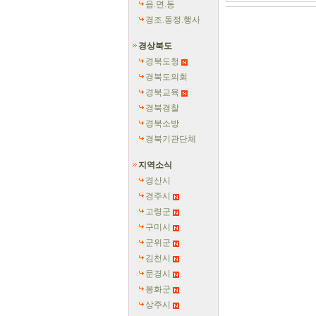
읍.면.동
경조.동정.행사
경상북도
경북도청
경북도의회
경북교육
경북경찰
경북소방
경북기관단체
지역소식
경산시
경주시
고령군
구미시
군위군
김천시
문경시
봉화군
상주시