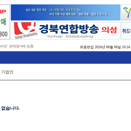
 라면’ 판매량 6배 껑충
최종편집
2026년 08월 06일 10:24:
 주장 강력 규탄
국비 확보 총력전
 촉구
, 실행으로 변화 만들겠다'
 본격화
>
기업인
지역 정착 해법 모색
치
방 교육
점검
 없습니다.