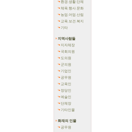
환경.생활.단체
체육.행사.문화
농업.어업.산림
교육.보건.복지
기타
지역사람들
지자체장
국회의원
도의원
군의원
기업인
공무원
교육인
정당인
예술인
단체장
기타인물
화재의 인물
공무원