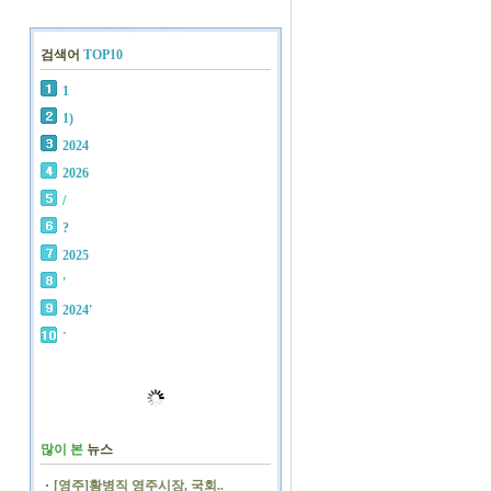
검색어
TOP10
1
1)
2024
2026
/
?
2025
'
2024'
`
많이 본
뉴스
[영주]황병직 영주시장, 국회..