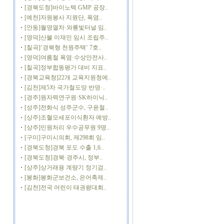
[경북도청]바이노텍 GMP 공장..
[예천]자원봉사 지원단, 폭염..
[안동]월영열차·와룡빛터널 임..
[영덕]산불 이재민 임시 조립주..
[칠곡]‘경북형 천원주택’ 7호..
[영덕]여름철 폭염·수상안전사..
[칠곡]정부합동평가 대비 지표..
[경북교육청]22개 교육지원청에..
[김천]제5차 국가철도망 반영·..
[경주]원자력연구원·SK하이닉..
[성주]전화식 성주군수, 구윤철..
[상주]조혈모세포이식환자 예방..
[상주]민원처리 우수공무원 9명..
[구미]구미시의회, 제298회 임..
[경북도청]경북 포도 수출 1,6..
[경북도청]경북·경주시, 정부..
[상주]상거래용 계량기 정기검..
[봉화]봉화군보건소, 은어축제..
[김천]전국 어린이 태권왕대회..