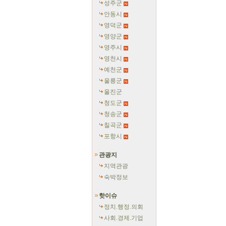
성주군
안동시
영덕군
영양군
영주시
영천시
예천군
울릉군
울진군
청도군
청송군
칠곡군
포항시
관광지
지역관광
숙박정보
핫이슈
정치.행정.의회
사회.경제.기업