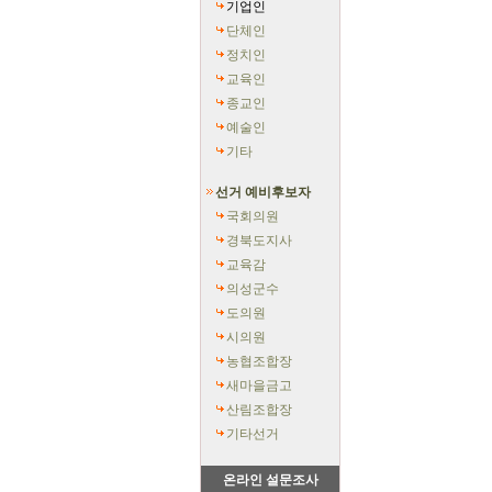
기업인
단체인
정치인
교육인
종교인
예술인
기타
선거 예비후보자
국회의원
경북도지사
교육감
의성군수
도의원
시의원
농협조합장
새마을금고
산림조합장
기타선거
온라인 설문조사