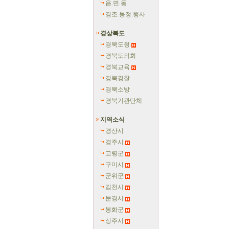
읍.면.동
경조.동정.행사
경상북도
경북도청
경북도의회
경북교육
경북경찰
경북소방
경북기관단체
지역소식
경산시
경주시
고령군
구미시
군위군
김천시
문경시
봉화군
상주시