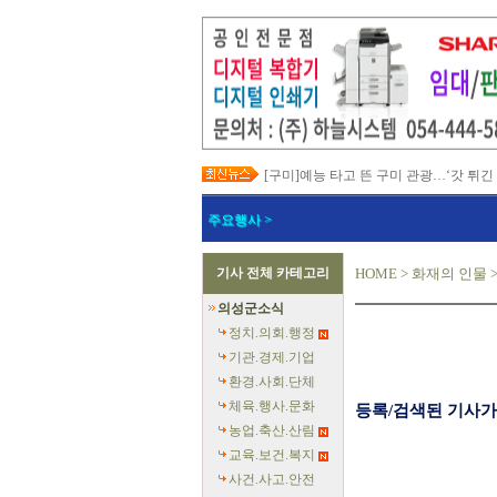
[구미]예능 타고 뜬 구미 관광…‘갓 튀긴
[경북교육청]일본 방위백서 독도 영유권
[경북도청]이철우 경북도지사, 2027년 
주요행사 >
[경북도청]지역별 전기요금제 조속 시행
[포항]박용선 포항시장, '민생·안전 중심
[칠곡]북삼오평일반산업단지 보상 절차
기사 전체 카테고리
HOME
>
화재의 인물
[의성]최유철 의성군수, 청년단체 만나 
[예천]회장기 대학·실업 양궁대회 첫 유
의성군소식
[예천]예천군의회, 반부패·청렴·갑질 예
[영덕]여름 성수기 해수욕장 합동 안전
정치.의회.행정
기관.경제.기업
환경.사회.단체
체육.행사.문화
등록/검색된 기사가
농업.축산.산림
교육.보건.복지
사건.사고.안전