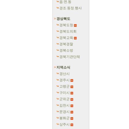
읍.면.동
경조.동정.행사
경상북도
경북도청
경북도의회
경북교육
경북경찰
경북소방
경북기관단체
지역소식
경산시
경주시
고령군
구미시
군위군
김천시
문경시
봉화군
상주시