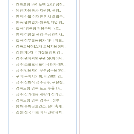
[경북도청]바이노텍 GMP 공장..
[예천]자원봉사 지원단, 폭염..
[영덕]산불 이재민 임시 조립주..
[안동]월영열차·와룡빛터널 임..
[칠곡]‘경북형 천원주택’ 7호..
[영덕]여름철 폭염·수상안전사..
[칠곡]정부합동평가 대비 지표..
[경북교육청]22개 교육지원청에..
[김천]제5차 국가철도망 반영·..
[경주]원자력연구원·SK하이닉..
[상주]조혈모세포이식환자 예방..
[상주]민원처리 우수공무원 9명..
[구미]구미시의회, 제298회 임..
[성주]전화식 성주군수, 구윤철..
[경북도청]경북 포도 수출 1,6..
[상주]상거래용 계량기 정기검..
[경북도청]경북·경주시, 정부..
[봉화]봉화군보건소, 은어축제..
[김천]전국 어린이 태권왕대회..