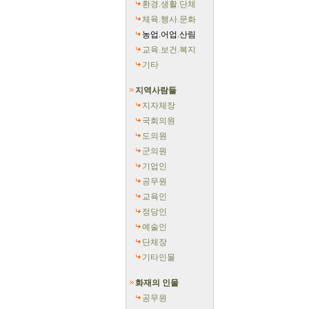
환경.생활.단체
체육.행사.문화
농업.어업.산림
교육.보건.복지
기타
지역사람들
지자체장
국회의원
도의원
군의원
기업인
공무원
교육인
정당인
예술인
단체장
기타인물
화재의 인물
공무원