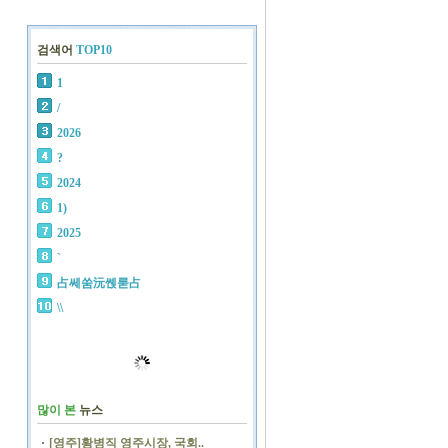
검색어
TOP10
1
/
2026
?
2024
1)
2025
`
占쎄쑴沅쏁룯占
\\
많이 본
뉴스
[영주]황병직 영주시장, 국회..