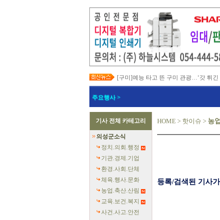
[구미]예능 타고 뜬 구미 관광…‘갓 튀긴
[경북교육청]일본 방위백서 독도 영유권
[경북도청]이철우 경북도지사, 2027년 
주요행사 >
[경북도청]지역별 전기요금제 조속 시행
[포항]박용선 포항시장, '민생·안전 중심
[칠곡]북삼오평일반산업단지 보상 절차
기사 전체 카테고리
HOME
>
핫이슈
>
농업
[의성]최유철 의성군수, 청년단체 만나 
[예천]회장기 대학·실업 양궁대회 첫 유
의성군소식
[예천]예천군의회, 반부패·청렴·갑질 예
[영덕]여름 성수기 해수욕장 합동 안전
정치.의회.행정
기관.경제.기업
환경.사회.단체
체육.행사.문화
등록/검색된 기사가
농업.축산.산림
교육.보건.복지
사건.사고.안전