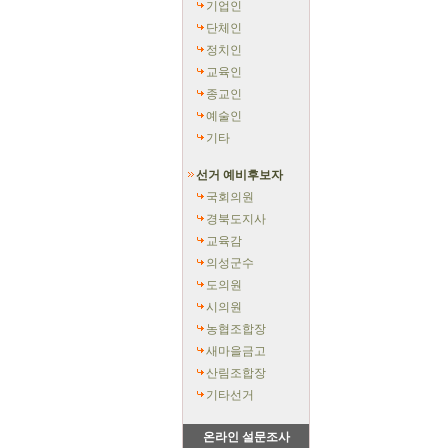
기업인
단체인
정치인
교육인
종교인
예술인
기타
선거 예비후보자
국회의원
경북도지사
교육감
의성군수
도의원
시의원
농협조합장
새마을금고
산림조합장
기타선거
온라인 설문조사