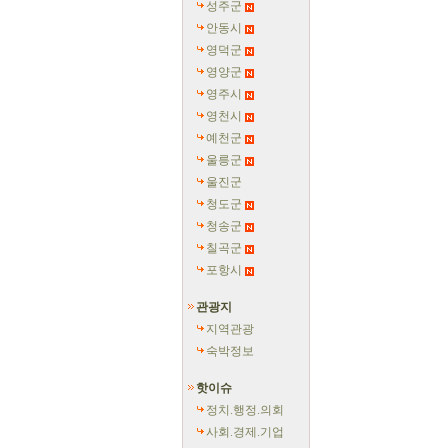
성주군
안동시
영덕군
영양군
영주시
영천시
예천군
울릉군
울진군
청도군
청송군
칠곡군
포항시
관광지
지역관광
숙박정보
핫이슈
정치.행정.의회
사회.경제.기업