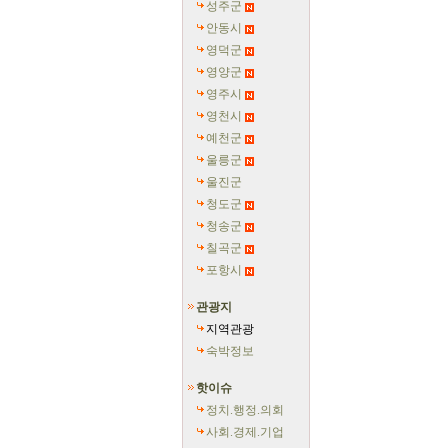
성주군
안동시
영덕군
영양군
영주시
영천시
예천군
울릉군
울진군
청도군
청송군
칠곡군
포항시
관광지
지역관광
숙박정보
핫이슈
정치.행정.의회
사회.경제.기업