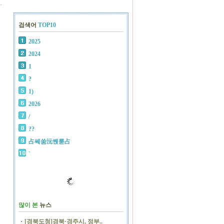
검색어
TOP10
2025
2024
1
?
1)
2026
/
??
占쎄쑴沅쏁룯占
`
많이 본
뉴스
[경북도청]경북·경주시, 정부..