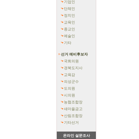
기업인
단체인
정치인
교육인
종교인
예술인
기타
선거 예비후보자
국회의원
경북도지사
교육감
의성군수
도의원
시의원
농협조합장
새마을금고
산림조합장
기타선거
온라인 설문조사