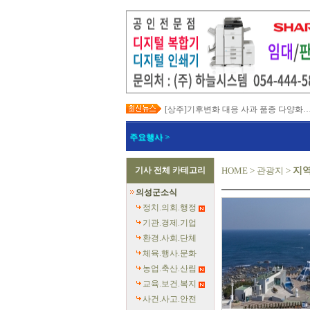
[상주]기후변화 대응 사과 품종 다양화
[봉화]‘K-베트남 밸리 특구’ 최종 지정…3
[김천]‘3무 축제’로 포도축제 확 바꾼다
주요행사 >
[김천]지방세입 체납관리단 본격 가동
[고령]가뭄 장기화 총력 대응…농업용수
[경주]경주역 KTX·KTX-이음 증편…
기사 전체 카테고리
HOME
>
관광지
>
지
[경북교육청]‘수리력+ 웹 콘텐츠’ 개발
[경북도청]‘말산업 특구’ 키운다…한국
의성군소식
[구미]예능 타고 뜬 구미 관광…‘갓 튀긴
[경북교육청]일본 방위백서 독도 영유권
정치.의회.행정
기관.경제.기업
환경.사회.단체
체육.행사.문화
농업.축산.산림
교육.보건.복지
사건.사고.안전