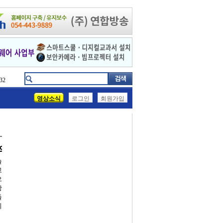
32
영상소식
로그인
회원가입
일의 등대전문박물관
늘
고
으
항
둘
리