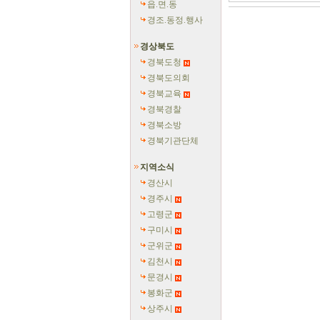
읍.면.동
경조.동정.행사
경상북도
경북도청
경북도의회
경북교육
경북경찰
경북소방
경북기관단체
지역소식
경산시
경주시
고령군
구미시
군위군
김천시
문경시
봉화군
상주시