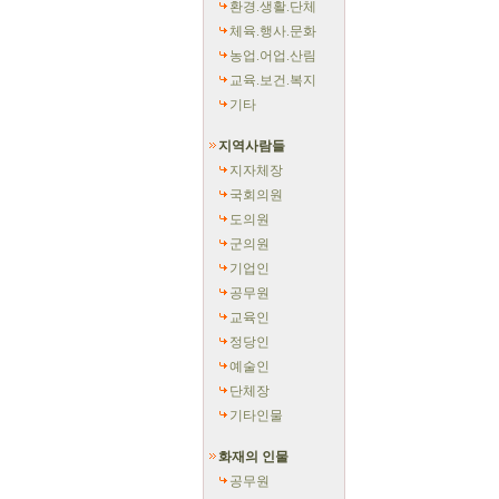
환경.생활.단체
체육.행사.문화
농업.어업.산림
교육.보건.복지
기타
지역사람들
지자체장
국회의원
도의원
군의원
기업인
공무원
교육인
정당인
예술인
단체장
기타인물
화재의 인물
공무원