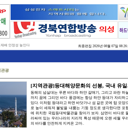
…재배 안정성 높인다
최종편집
2026년 08월 07일 08:26:
,476억 투입
…맞춤형 징수 나선다
 확보 긴급 지원
수도권 접근성 높인다
역관광
…맞춤형 수학 학습 지원
마사회 영천 유치 공동전선
 라면’ 판매량 6배 껑충
 주장 강력 규탄
[지역관광]등대해양문화의 선봉, 국내 유
동해의 넘실대는 푸른 바다와 하얀 갈매기, 그리고 파란 하
까지 꿈에 그리던 바다 풍경에는 항상 하얀 등대가 자리하
있다. 이처럼 등대라고 하면 바닷가나 섬 같은 곳에 탑 모양
로 높이 세워져 불빛을 내뿜는 기둥 정도로 생각한다면 포
에 위치한 국립등대박물관을 찾아가 보자. 삼면이 바다로 
러싸여 있는 우리나라의 지리적 특성 때문에 오랜 세월 우
의 바다를 안전하게 지켜온 고마..