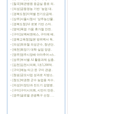
[칠곡]왜관병원 응급실 종료 의..
[의성]공동영농 기반 ‘농업 대..
[경북도청]지역별 전기요금제..
[상주]서울시청서 ‘상주농산물..
[경북도청]AI·로봇 기반 스마..
[영덕]폭염·가뭄·휴가철 안전..
[구미]보백씨엔에스, 구미에 배..
[경북교육청]일본 방위백서 독..
[의성]최유철 의성군수, 청년단..
[예천]회장기 대학·실업 양궁..
[영주]영주시장배 아마추어 e스..
[성주]부서별 AI 활용과제 심층..
[김천]김천시의회, 1조5,200억..
[구미]예능 타고 뜬 구미 관광..
[청송]공모사업 성과로 지방소..
[청도]박권현 군수 농업용 저수..
[의성]이장단과 진드기 감염병..
[구미]구미시의회, 시민이 만든..
[경주]글로벌 관광특구 선정…..