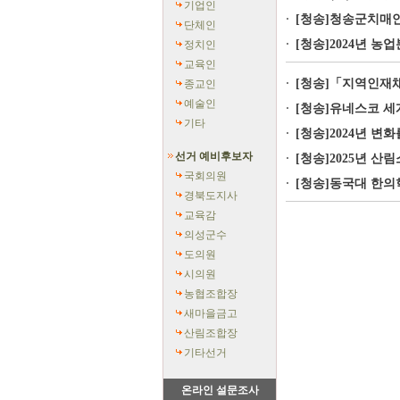
기업인
[청송]청송군치매안
단체인
[청송]2024년 
정치인
교육인
[청송]「지역인재채
종교인
예술인
[청송]유네스코 세
기타
[청송]2024년 변
선거 예비후보자
[청송]2025년 산
국회의원
[청송]동국대 한의
경북도지사
교육감
의성군수
도의원
시의원
농협조합장
새마을금고
산림조합장
기타선거
온라인 설문조사