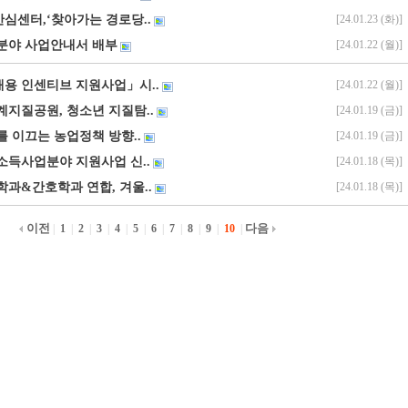
심센터,‘찾아가는 경로당..
[24.01.23 (화)]
농업분야 사업안내서 배부
[24.01.22 (월)]
용 인센티브 지원사업」시..
[24.01.22 (월)]
계지질공원, 청소년 지질탐..
[24.01.19 (금)]
화를 이끄는 농업정책 방향..
[24.01.19 (금)]
림소득사업분야 지원사업 신..
[24.01.18 (목)]
학과&간호학과 연합, 겨울..
[24.01.18 (목)]
이전
다음
|
1
|
2
|
3
|
4
|
5
|
6
|
7
|
8
|
9
|
10
|