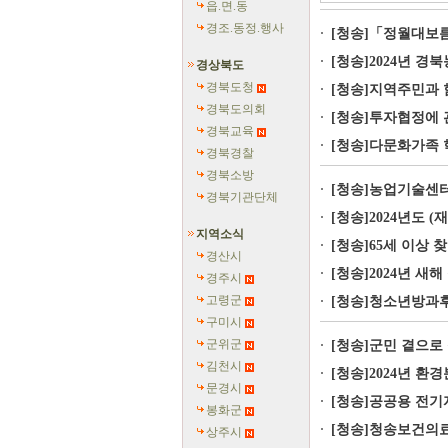
읍.면.동
경조.동정.행사
[청송]「정월대보름
[청송]2024년 
경상북도
경북도청
[청송]지역주민과 
경북도의회
[청송]투자협정에 
경북교육
[청송]다문화가족 
경북경찰
경북소방
[청송]농업기술센터
경북기관단체
[청송]2024년도 
지역소식
[청송]65세 이상 
경산시
[청송]2024년 새
경주시
고령군
[청송]청소년방과후
구미시
군위군
[청송]군민 곁으로
김천시
[청송]2024년 환
문경시
[청송]공공용 전기
봉화군
[청송]청송보건의
상주시