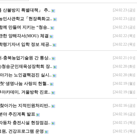
 산불방지 특별대책」 추..
[24.02.23 (금)]
경북농민사관학교「현장특화교..
[24.02.23 (금)]
함께 만들며 지키는 “청송..
[24.02.23 (금)]
관한 양해각서(MOU) 체결
[24.02.22 (목)]
학령기자녀 입학 정보 제공..
[24.02.22 (목)]
-충북농업기술원 간 통상..
[24.02.21 (수)]
(재)청송군인재육성장학회 장..
[24.02.20 (화)]
찾아가는 노인결핵검진 실시..
[24.02.20 (화)]
해 첫‘생명나눔 사랑의 헌혈..
[24.02.19 (월)]
아카데미, 겨울방학 진로..
[24.02.19 (월)]
 찾아가는 지적민원처리반..
[24.02.16 (금)]
경분야 추진계획 발표
[24.02.16 (금)]
자동차 충전시설 현장점검..
[24.02.15 (목)]
료원, 건강프로그램 운영
[24.02.15 (목)]