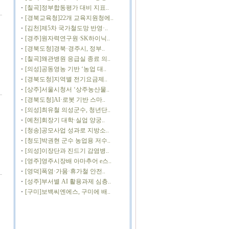
[칠곡]정부합동평가 대비 지표..
[경북교육청]22개 교육지원청에..
[김천]제5차 국가철도망 반영·..
[경주]원자력연구원·SK하이닉..
[경북도청]경북·경주시, 정부..
[칠곡]왜관병원 응급실 종료 의..
[의성]공동영농 기반 ‘농업 대..
[경북도청]지역별 전기요금제..
[상주]서울시청서 ‘상주농산물..
[경북도청]AI·로봇 기반 스마..
[의성]최유철 의성군수, 청년단..
[예천]회장기 대학·실업 양궁..
[청송]공모사업 성과로 지방소..
[청도]박권현 군수 농업용 저수..
[의성]이장단과 진드기 감염병..
[영주]영주시장배 아마추어 e스..
[영덕]폭염·가뭄·휴가철 안전..
[성주]부서별 AI 활용과제 심층..
[구미]보백씨엔에스, 구미에 배..