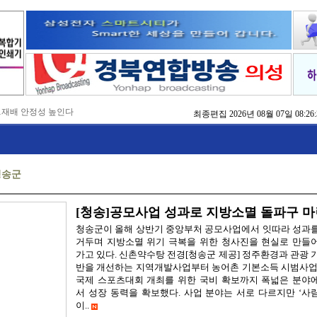
…재배 안정성 높인다
최종편집
2026년 08월 07일 08:26:
,476억 투입
…맞춤형 징수 나선다
 확보 긴급 지원
수도권 접근성 높인다
청송군
…맞춤형 수학 학습 지원
마사회 영천 유치 공동전선
 라면’ 판매량 6배 껑충
 주장 강력 규탄
[청송]공모사업 성과로 지방소멸 돌파구 
청송군이 올해 상반기 중앙부처 공모사업에서 잇따라 성과
거두며 지방소멸 위기 극복을 위한 청사진을 현실로 만들
가고 있다. 신촌약수탕 전경[청송군 제공] 정주환경과 관광 
반을 개선하는 지역개발사업부터 농어촌 기본소득 시범사업
국제 스포츠대회 개최를 위한 국비 확보까지 폭넓은 분야
서 성장 동력을 확보했다. 사업 분야는 서로 다르지만 ‘사
이..