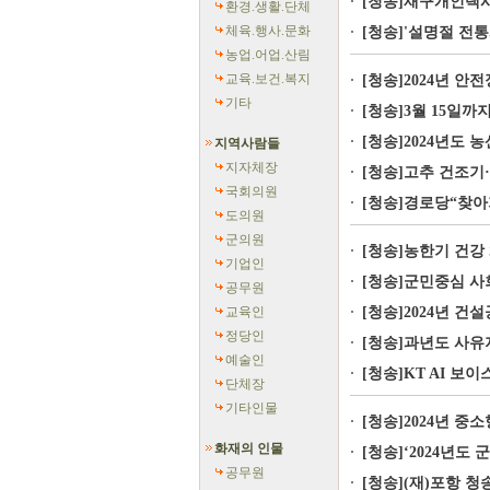
[청송]재구개인택시
환경.생활.단체
체육.행사.문화
[청송]'설명절 전
농업.어업.산림
교육.보건.복지
[청송]2024년 안
기타
[청송]3월 15일
[청송]2024년도 
지역사람들
지자체장
[청송]고추 건조기
국회의원
[청송]경로당“찾아
도의원
군의원
[청송]농한기 건강
기업인
[청송]군민중심 사
공무원
교육인
[청송]2024년 건
정당인
[청송]과년도 사유
예술인
[청송]KT AI 보
단체장
기타인물
[청송]2024년 중
화재의 인물
[청송]‘2024년도
공무원
[청송](재)포항 청