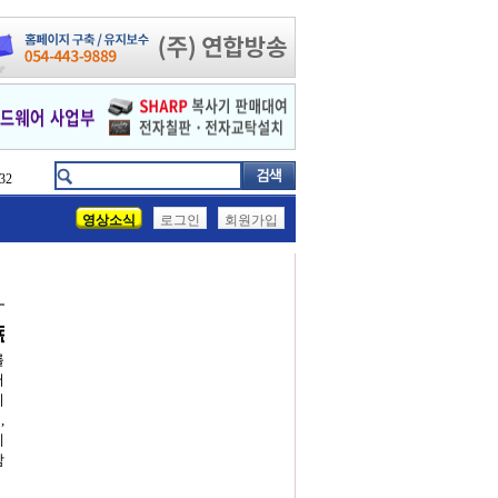
32
영상소식
로그인
회원가입
마련
를
어
기
,
에
람