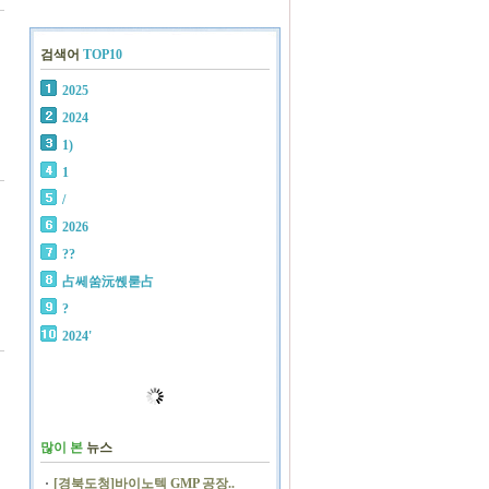
검색어
TOP10
2025
2024
1)
1
/
2026
??
占쎄쑴沅쏁룯占
?
2024'
많이 본
뉴스
[경북도청]바이노텍 GMP 공장..