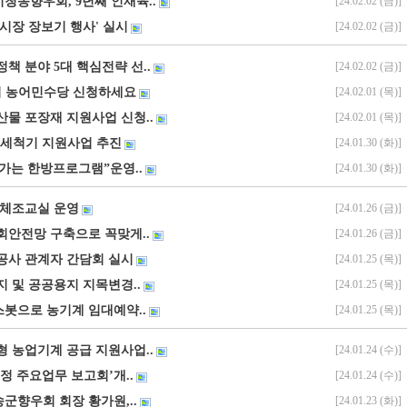
청송향우회, 9년째 인재육..
[24.02.02 (금)]
통시장 장보기 행사' 실시
[24.02.02 (금)]
전정책 분야 5대 핵심전략 선..
[24.02.02 (금)]
까지 농어민수당 신청하세요
[24.02.01 (목)]
농산물 포장재 지원사업 신청..
[24.02.01 (목)]
·세척기 지원사업 추진
[24.01.30 (화)]
가는 한방프로그램”운영..
[24.01.30 (화)]
 체조교실 운영
[24.01.26 (금)]
회안전망 구축으로 꼭맞게..
[24.01.26 (금)]
설공사 관계자 간담회 실시
[24.01.25 (목)]
지 및 공공용지 지목변경..
[24.01.25 (목)]
이스봇으로 농기계 임대예약..
[24.01.25 (목)]
소형 농업기계 공급 지원사업..
[24.01.24 (수)]
 군정 주요업무 보고회’개..
[24.01.24 (수)]
송군향우회 회장 황가원,..
[24.01.23 (화)]