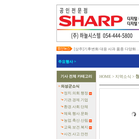
[상주]기후변화 대응 사과 품종 다양화
[봉화]‘K-베트남 밸리 특구’ 최종 지정…3
[김천]‘3무 축제’로 포도축제 확 바꾼다
주요행사 >
[김천]지방세입 체납관리단 본격 가동
[고령]가뭄 장기화 총력 대응…농업용수
[경주]경주역 KTX·KTX-이음 증편…
기사 전체 카테고리
HOME
>
지역소식
>
[경북교육청]‘수리력+ 웹 콘텐츠’ 개발
[경북도청]‘말산업 특구’ 키운다…한국
의성군소식
[구미]예능 타고 뜬 구미 관광…‘갓 튀긴
[경북교육청]일본 방위백서 독도 영유권
정치.의회.행정
기관.경제.기업
환경.사회.단체
체육.행사.문화
농업.축산.산림
교육.보건.복지
사건.사고.안전