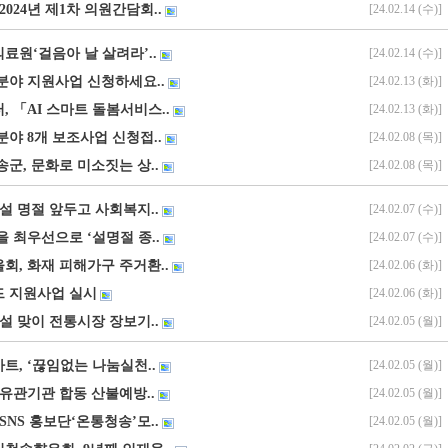
2024년 제1차 의원간담회..
[24.02.14 (수)]
료원‘걸음아 날 살려라’..
[24.02.14 (수)]
산분야 지원사업 신청하세요..
[24.02.13 (화)]
 「AI 스마트 돌봄서비스..
[24.02.13 (화)]
수분야 8개 보조사업 신청접..
[24.02.08 (목)]
군, 문화로 미소짓는 상..
[24.02.08 (목)]
설 명절 앞두고 사회복지..
[24.02.07 (수)]
을 최우선으로 ‘설명절 종..
[24.02.07 (수)]
회, 화재 피해가구 주거환..
[24.02.06 (화)]
드 지원사업 실시
[24.02.06 (화)]
설 맞이 전통시장 장보기..
[24.02.05 (월)]
트, ‘끊임없는 나눔실천..
[24.02.05 (월)]
철 유관기관 합동 산불예방..
[24.02.05 (월)]
 SNS 홍보단‘온통청송’모..
[24.02.05 (월)]