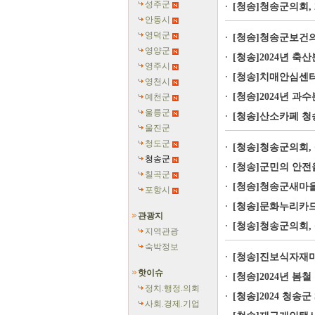
성주군
[청송]청송군의회, 
안동시
영덕군
[청송]청송군보건의
영양군
[청송]2024년 축
영주시
[청송]치매안심센터,
영천시
[청송]2024년 과
예천군
울릉군
[청송]산소카페 청송
울진군
청도군
[청송]청송군의회, 
청송군
[청송]군민의 안전
칠곡군
[청송]청송군새마을
포항시
[청송]문화누리카
관광지
[청송]청송군의회, 
지역관광
숙박정보
[청송]진보식자재마
핫이슈
[청송]2024년 봄
정치.행정.의회
[청송]2024 청송군
사회.경제.기업