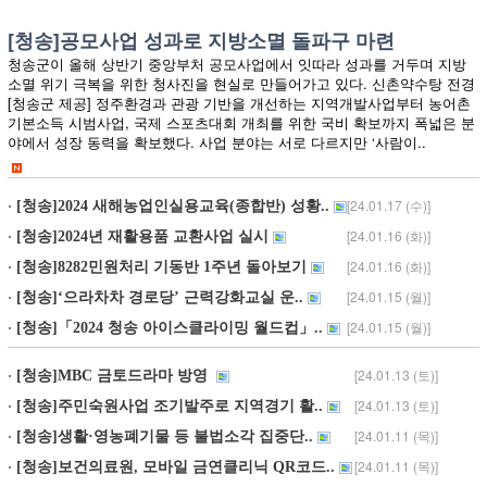
[청송]공모사업 성과로 지방소멸 돌파구 마련
청송군이 올해 상반기 중앙부처 공모사업에서 잇따라 성과를 거두며 지방
소멸 위기 극복을 위한 청사진을 현실로 만들어가고 있다. 신촌약수탕 전경
[청송군 제공] 정주환경과 관광 기반을 개선하는 지역개발사업부터 농어촌
기본소득 시범사업, 국제 스포츠대회 개최를 위한 국비 확보까지 폭넓은 분
야에서 성장 동력을 확보했다. 사업 분야는 서로 다르지만 ‘사람이..
[24.01.17 (수)]
[청송]2024 새해농업인실용교육(종합반) 성황..
[24.01.16 (화)]
[청송]2024년 재활용품 교환사업 실시
[24.01.16 (화)]
[청송]8282민원처리 기동반 1주년 돌아보기
[24.01.15 (월)]
[청송]‘으라차차 경로당’ 근력강화교실 운..
[24.01.15 (월)]
[청송]「2024 청송 아이스클라이밍 월드컵」..
[24.01.13 (토)]
[청송]MBC 금토드라마 방영
[24.01.13 (토)]
[청송]주민숙원사업 조기발주로 지역경기 활..
[24.01.11 (목)]
[청송]생활·영농폐기물 등 불법소각 집중단..
[24.01.11 (목)]
[청송]보건의료원, 모바일 금연클리닉 QR코드..