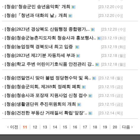
[23.12.20 (수)]
[청송]‘청송군민 송년음악회’ 개최
[23.12.20 (수)]
[청송]「청년과 대화의 날」개최
[23.12.20 (수)]
[청송]2023년 경상북도 산림행정 종합평가,..
[23.12.19 (화)]
[청송]청송군농촌지도자회 청송사과 홍보행사..
[23.12.19 (화)]
[청송]농업정책 경북도내 최고 입증
[23.12.18 (월)]
[청송]2023년 제2기분 자동차세 부과
[23.12.18 (월)]
[청송]학교 주변 어린이기호식품 안전관리 강..
[23.12.18 (월)]
[청송]연말연시 맞아 불법 정당현수막 및 옥..
[23.12.15 (금)]
[청송]청송군의회, 제269회 정례회 폐회
[23.12.15 (금)]
[청송]청송사과 포장재 지원사업 신청 접수
[23.12.15 (금)]
[청송]생활권단위 추진위원회의 개최
[23.12.14 (목)]
[청송]건전한 부동산 거래질서 확립‘앞장’..
|
|
|
|
|
|
|
|
|
|
|
이전
다음
11
12
13
14
15
16
17
18
19
20