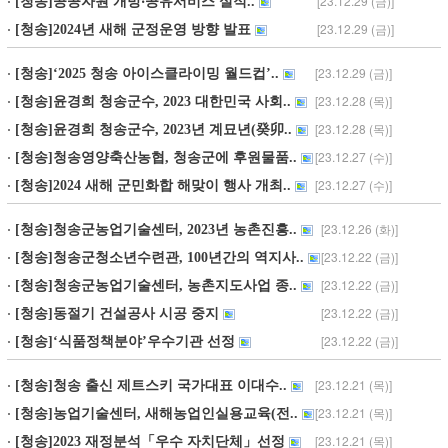
[23.12.29 (금)]
[청송]공공자원 개방‧공유서비스 실적..
[23.12.29 (금)]
[청송]2024년 새해 군정운영 방향 발표
[23.12.29 (금)]
[청송]‘2025 청송 아이스클라이밍 월드컵’..
[23.12.28 (목)]
[청송]윤경희 청송군수, 2023 대한민국 사회..
[23.12.28 (목)]
[청송]윤경희 청송군수, 2023년 계묘년(癸卯..
[23.12.27 (수)]
[청송]청송영양축산농협, 청송군에 후원물품..
[23.12.27 (수)]
[청송]2024 새해 군민화합 해맞이 행사 개최..
[23.12.26 (화)]
[청송]청송군농업기술센터, 2023년 농촌진흥..
[23.12.22 (금)]
[청송]청송군청소년수련관, 100년간의 역지사..
[23.12.22 (금)]
[청송]청송군농업기술센터, 농촌지도사업 종..
[23.12.22 (금)]
[청송]동절기 건설공사 시공 중지
[23.12.22 (금)]
[청송]‘식품정책분야’우수기관 선정
[23.12.21 (목)]
[청송]청송 출신 제트스키 국가대표 이대수..
[23.12.21 (목)]
[청송]농업기술센터, 새해농업인실용교육(전..
[23.12.21 (목)]
[청송]2023 재정분석「우수 자치단체」선정